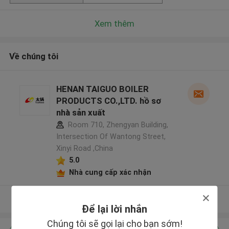
Xem thêm
Về chúng tôi
HENAN TAIGUO BOILER
PRODUCTS CO.,LTD. hồ sơ
nhà sản xuất
Room 710, Zhengyan Building,
Intersection Of Wantong Street,
Xinyi Road ,China
5.0
Nhà cung cấp xác nhận
Xem thêm
Để lại lời nhắn
Chúng tôi sẽ gọi lại cho bạn sớm!