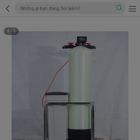
4
/
6