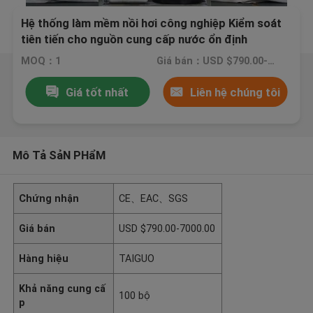
Hệ thống làm mềm nồi hơi công nghiệp Kiểm soát
tiên tiến cho nguồn cung cấp nước ổn định
MOQ：1
Giá bán：USD $790.00-7000.00
Giá tốt nhất
Liên hệ chúng tôi
Mô Tả SảN PHẩM
Chứng nhận
CE、EAC、SGS
Giá bán
USD $790.00-7000.00
Hàng hiệu
TAIGUO
Khả năng cung cấ
100 bộ
p