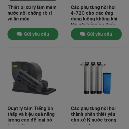
Thiết bị xử lý làm mềm
Các phụ tùng nồi hơi
nước nồi chống rò rỉ
4-72C cho các ứng
Về chúng tôi
và ăn mòn
dụng luồng không khí
lớn với tiếng ồn thấp
Gửi yêu cầu
Gửi yêu cầu
Tham quan nhà máy
Kiểm soát chất lượng
Liên hệ chúng tôi
Tin tức
Yêu cầu báo giá
Quạt ly tâm Tiếng ồn
Các phụ tùng nồi hơi
thấp và hiệu quả năng
thành phần thiết yếu
lượng cao để loại bỏ
cho xử lý nước trong
bụi và thông gió
công nghiệp
Nồi hơi dầu khí