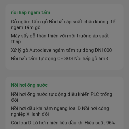
nồi hấp ngâm tẩm
Nồi hơi ống nước đốt than
Gỗ ngâm tẩm gỗ Nồi hấp áp suất chân không để
ngâm tẩm gỗ
Máy phát điện hơi nước
Máy sấy gỗ thân thiện với môi trường áp suất
thấp
Xử lý gỗ Autoclave ngâm tẩm tự động DN1000
nồi hấp ngâm tẩm
Nồi hấp tẩm tự động CE SGS Nồi hấp gỗ 6m3
Nồi hơi ống nước
Nồi hơi ống nước
lò khí nóng
Nồi hơi ống nước tự động điều khiển PLC trống
đôi
Lò phản ứng được lót bằng kính
Nồi hơi dầu khí nằm ngang loại D Nồi hơi công
nghiệp Xi lanh đôi
Gói loại D Lò hơi nhiên liệu dầu khí Hiệu suất 96%
Các thiết bị phụ trợ nồi hơi