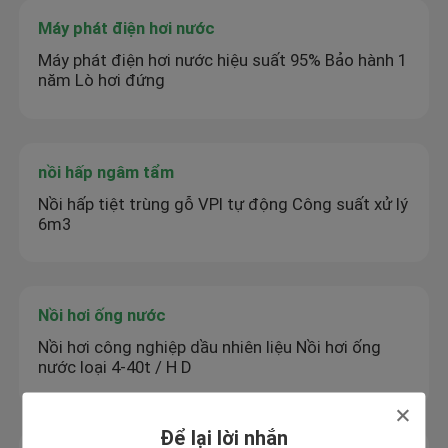
Máy phát điện hơi nước
Máy phát điện hơi nước hiệu suất 95% Bảo hành 1
năm Lò hơi đứng
nồi hấp ngâm tẩm
Nồi hấp tiệt trùng gỗ VPI tự động Công suất xử lý
6m3
Nồi hơi ống nước
Nồi hơi công nghiệp dầu nhiên liệu Nồi hơi ống
nước loại 4-40t / H D
Để lại lời nhắn