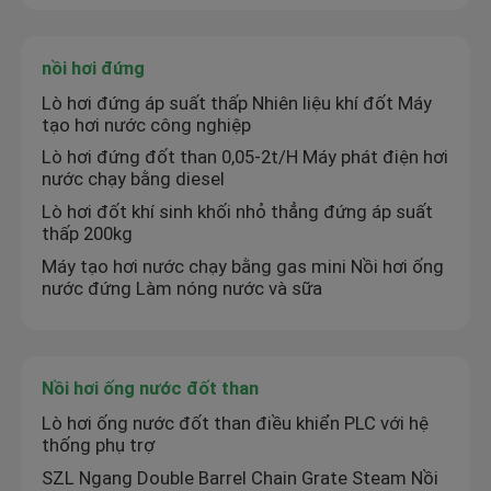
Về chúng tôi
nồi hơi đứng
Lò hơi đứng áp suất thấp Nhiên liệu khí đốt Máy
tạo hơi nước công nghiệp
Tham quan nhà máy
Lò hơi đứng đốt than 0,05-2t/H Máy phát điện hơi
nước chạy bằng diesel
Kiểm soát chất lượng
Lò hơi đốt khí sinh khối nhỏ thẳng đứng áp suất
thấp 200kg
Máy tạo hơi nước chạy bằng gas mini Nồi hơi ống
Liên hệ chúng tôi
nước đứng Làm nóng nước và sữa
Tin tức
Nồi hơi ống nước đốt than
Yêu cầu báo giá
Lò hơi ống nước đốt than điều khiển PLC với hệ
thống phụ trợ
SZL Ngang Double Barrel Chain Grate Steam Nồi
Nồi hơi dầu khí