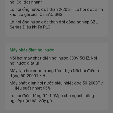
hơi Cài đặt nhanh
Lò hơi ống nước đốt than 2-20t/H Lò hơi đốt sinh
Nồi hơi nước nóng công nghiệp
khối có ghi xích CE EAC SGS
Lò hơi ống nước đốt than đôi công nghiệp SZL
Series Điều khiển PLC
Lò dầu tải nhiệt
Hướng dẫn vận hành lò hơi đốt than
Máy phát điện hơi nước
Nồi hơi máy phát điện hơi nước 380V 50HZ Nồi
Lò hơi sinh khối ghi xích
hơi nước giặt ủi
Máy tạo hơi nước trung tâm điện Nồi hơi điện tự
động 50-2000T / H
nồi hơi điện
Máy phát điện hơi nước siêu nhiệt dọc 50-2000T /
H Hiệu suất nhiệt 95%
nồi hấp bê tông
Lò hơi điện đứng 0,1-1,0Mpa cho ngành công
nghiệp nội thất Sấy gỗ
nồi hơi đứng