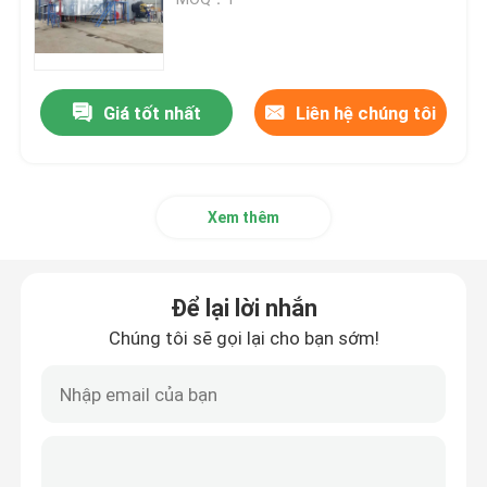
Nồi hơi nước nóng công nghiệp
Giá tốt nhất
Liên hệ chúng tôi
Lò dầu tải nhiệt
Hướng dẫn vận hành lò hơi đốt than
Xem thêm
Lò hơi sinh khối ghi xích
Để lại lời nhắn
nồi hơi điện
Chúng tôi sẽ gọi lại cho bạn sớm!
nồi hấp bê tông
nồi hơi đứng