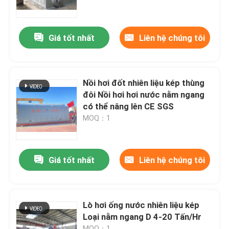
Về chúng tôi
Giá tốt nhất
Liên hệ chúng tôi
Tham quan nhà máy
Nồi hơi đốt nhiên liệu kép thùng
Kiểm soát chất lượng
đôi Nồi hơi hơi nước nằm ngang
có thể nâng lên CE SGS
MOQ：1
Liên hệ chúng tôi
Tin tức
Giá tốt nhất
Liên hệ chúng tôi
Yêu cầu báo giá
Lò hơi ống nước nhiên liệu kép
Loại nằm ngang D 4-20 Tấn/Hr
Nồi hơi dầu khí
MOQ：1