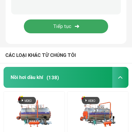
Nồi hơi ống nước đốt than
Máy phát điện hơi nước
nồi hấp ngâm tẩm
CÁC LOẠI KHÁC TỪ CHÚNG TÔI
Nồi hơi ống nước
Nồi hơi dầu khí
(138)
lò khí nóng
Lò phản ứng được lót bằng kính
Các thiết bị phụ trợ nồi hơi