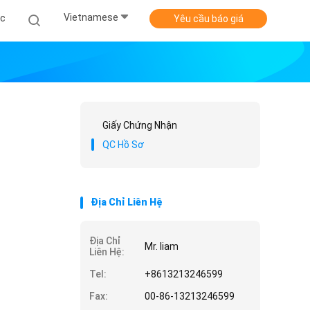
Vietnamese
ức
Yêu cầu báo giá
Giấy Chứng Nhận
QC Hồ Sơ
Địa Chỉ Liên Hệ
Địa Chỉ
Mr. liam
Liên Hệ:
Tel:
+8613213246599
Fax:
00-86-13213246599