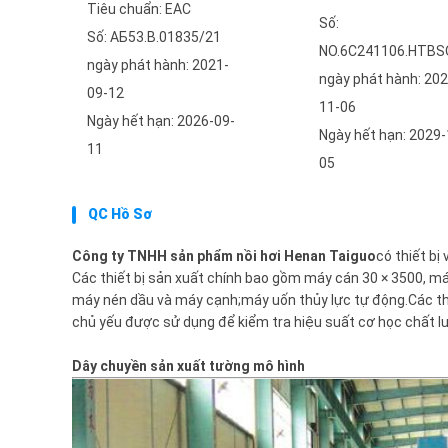
Tiêu chuẩn: EAC
Số:
Số: АБ53.В.01835/21
NO.6C241106.HTBS
ngày phát hành: 2021-
ngày phát hành: 202
09-12
11-06
Ngày hết hạn: 2026-09-
Ngày hết hạn: 2029-
11
05
QC Hồ Sơ
Công ty TNHH sản phẩm nồi hơi Henan Taiguo
có thiết bị
Các thiết bị sản xuất chính bao gồm máy cán 30 × 3500, 
máy nén dầu và máy cạnh;máy uốn thủy lực tự động.Các thiết
chủ yếu được sử dụng để kiểm tra hiệu suất cơ học chất lượ
Dây chuyền sản xuất tường mô hình