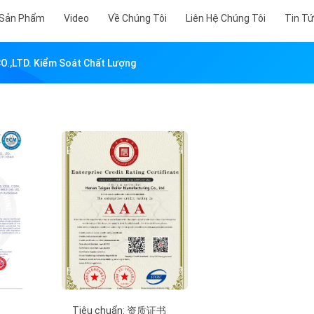
 Sản Phẩm
Video
Về Chúng Tôi
Liên Hệ Chúng Tôi
Tin T
,LTD. Kiểm Soát Chất Lượng
Tiêu chuẩn: 资质证书