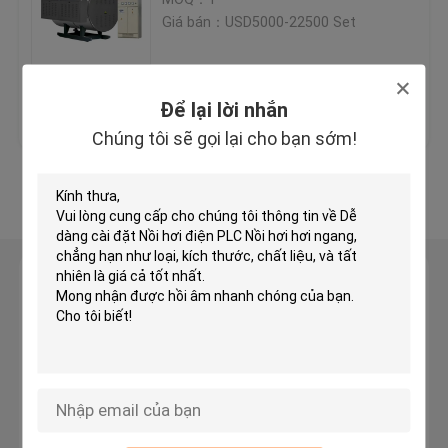
Giá bán：USD5000-22500 Set
Nồi hơi nước nóng công nghiệp
Giá tốt nhất
Liên hệ chúng tôi
Để lại lời nhắn
Lò dầu tải nhiệt
Chúng tôi sẽ gọi lại cho bạn sớm!
Hướng dẫn vận hành lò hơi đốt than
Xem thêm
Lò hơi sinh khối ghi xích
Để lại lời nhắn
nồi hơi điện
Chúng tôi sẽ gọi lại cho bạn sớm!
nồi hấp bê tông
nồi hơi đứng