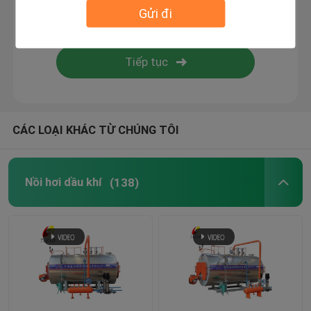
Gửi đi
Nồi hơi ống nước đốt than
Máy phát điện hơi nước
nồi hấp ngâm tẩm
CÁC LOẠI KHÁC TỪ CHÚNG TÔI
Nồi hơi ống nước
Nồi hơi dầu khí
(138)
lò khí nóng
Lò phản ứng được lót bằng kính
Các thiết bị phụ trợ nồi hơi