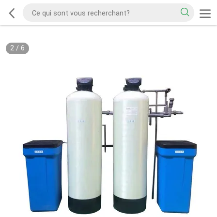
3
/
6