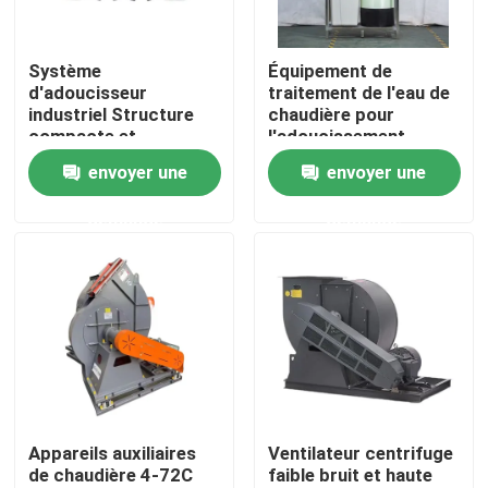
Au sujet de nous
Système
Équipement de
d'adoucisseur
traitement de l'eau de
industriel Structure
chaudière pour
Visite d'usine
compacte et
l'adoucissement
raisonnable pour une
résistant aux fuites et
envoyer une
envoyer une
maintenance facile
à la corrosion
Contrôle de qualité
demande
demande
Contactez-nous
Nouvelles
Demandez une citation
Appareils auxiliaires
Ventilateur centrifuge
de chaudière 4-72C
faible bruit et haute
Chaudière à gazole