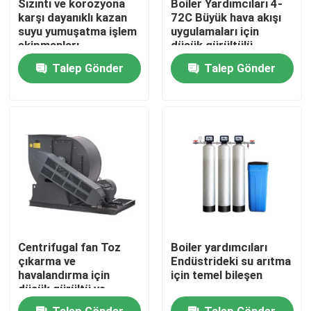
Sızıntı ve korozyona
Boiler Yardımcıları 4-
karşı dayanıklı kazan
72C Büyük hava akışı
suyu yumuşatma işlem
uygulamaları için
Hakkımızda
ekipmanları
düşük gürültülü
üfleyiciler
Talep Gönder
Talep Gönder
Fabrika turu
Kalite kontrol
Bize Ulaşın
Haberler
Centrifugal fan Toz
Boiler yardımcıları
Bir teklif isteği
çıkarma ve
Endüstrideki su arıtma
havalandırma için
için temel bileşen
düşük gürültü ve
yüksek enerji verimliliği
Gaz Yağ Kazanı
Talep Gönder
Talep Gönder