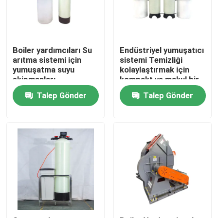
Boiler yardımcıları Su
Endüstriyel yumuşatıcı
arıtma sistemi için
sistemi Temizliği
yumuşatma suyu
kolaylaştırmak için
ekipmanları
kompakt ve makul bir
yapı
Talep Gönder
Talep Gönder
Ev
Ürünler
videolar