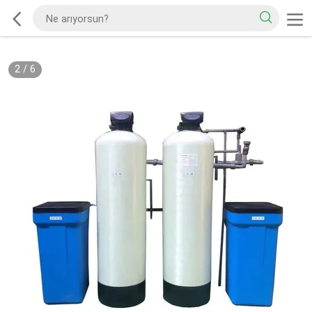
3
/
6