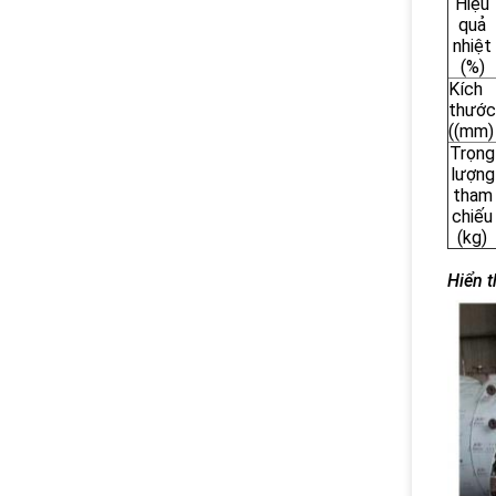
Hiệu
quả
nhiệt
(%)
Kích
thước
((mm)
Trọng
lượng
tham
chiếu
(kg)
Hiển t