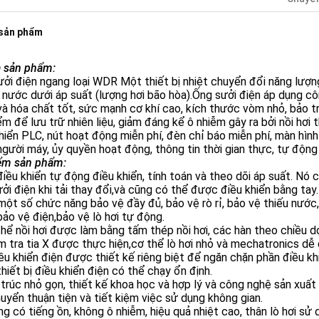
 sản phẩm
a sản phẩm:
ởi điện ngang loại WDR Một thiết bị nhiệt chuyển đổi năng lượn
 nước dưới áp suất (lượng hơi bão hòa).Ống sưởi điện áp dụng c
và hóa chất tốt, sức mạnh cơ khí cao, kích thước vòm nhỏ, bảo t
ểm để lưu trữ nhiên liệu, giảm đáng kể ô nhiễm gây ra bởi nồi hơ
hiển PLC, nút hoạt động miễn phí, đèn chỉ báo miễn phí, màn hình
người máy, ủy quyền hoạt động, thông tin thời gian thực, tự động 
ểm sản phẩm:
điều khiển tự động điều khiển, tính toán và theo dõi áp suất. N
ởi điện khi tải thay đổi,và cũng có thể được điều khiển bằng tay.
 một số chức năng bảo vệ đầy đủ, bảo vệ rò rỉ, bảo vệ thiếu nước
ảo vệ điện,bảo vệ lò hơi tự động.
thể nồi hơi được làm bằng tấm thép nồi hơi, các hàn theo chiều 
m tra tia X được thực hiện,cơ thể lò hơi nhỏ và mechatronics dễ d
ều khiển điện được thiết kế riêng biệt để ngăn chặn phần điều kh
thiết bị điều khiển điện có thể chạy ổn định.
 trúc nhỏ gọn, thiết kế khoa học và hợp lý và công nghệ sản xuất 
uyển thuận tiện và tiết kiệm việc sử dụng không gian.
ng có tiếng ồn, không ô nhiễm, hiệu quả nhiệt cao, thân lò hơi sử 