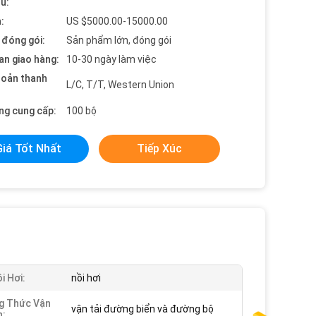
ểu:
:
US $5000.00-15000.00
t đóng gói:
Sản phẩm lớn, đóng gói
an giao hàng:
10-30 ngày làm việc
hoản thanh
L/C, T/T, Western Union
ng cung cấp:
100 bộ
Giá Tốt Nhất
Tiếp Xúc
i Hơi:
nồi hơi
g Thức Vận
vận tải đường biển và đường bộ
n: