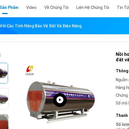
 Sản Phẩm
Video
Về Chúng Tôi
Liên Hệ Chúng Tôi
Tin T
 Với Các Tính Năng Bảo Vệ Đất Và Điện Năng
Nồi hơ
đất v
Thông 
Nguồn 
Hàng h
Chứng 
Số mô 
Thanh 
Số lượ