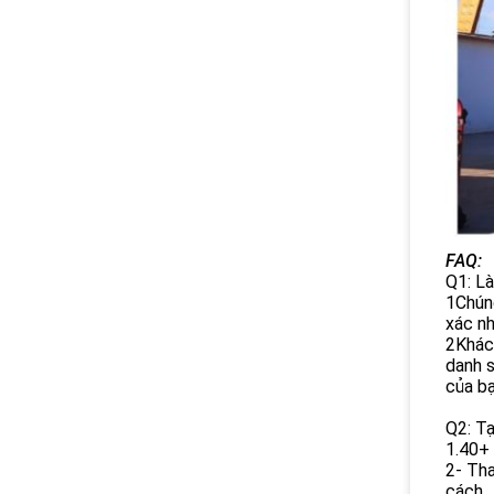
FAQ:
Q1: L
1Chúng
xác nh
2Khách
danh s
của bạ
Q2: Tạ
1.40+ 
2- Tha
cách.