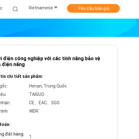
Vietnamese
ức
Yêu cầu báo giá
i điện công nghiệp với các tính năng bảo vệ
à điện năng
tin chi tiết sản phẩm:
gốc:
Henan, Trung Quốc
iệu:
TAIGUO
nhận:
CE、EAC、SGS
hình:
WDR
toán:
ng đặt hàng
1