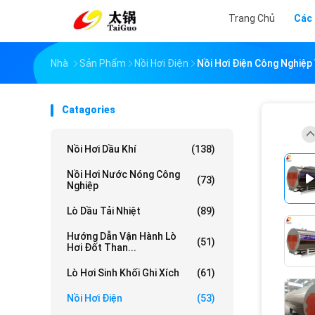
Trang Chủ
Các
Nhà
Sản Phẩm
Nồi Hơi Điện
Nồi Hơi Điện Công Nghiệp
Catagories
Nồi Hơi Dầu Khí
(138)
Nồi Hơi Nước Nóng Công
(73)
Nghiệp
Lò Dầu Tải Nhiệt
(89)
Hướng Dẫn Vận Hành Lò
(51)
Hơi Đốt Than...
Lò Hơi Sinh Khối Ghi Xích
(61)
Nồi Hơi Điện
(53)