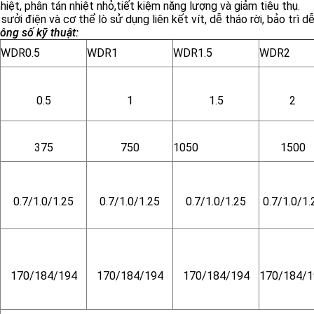
hiệt, phân tán nhiệt nhỏ,tiết kiệm năng lượng và giảm tiêu thụ.
 sưởi điện và cơ thể lò sử dụng liên kết vít, dễ tháo rời, bảo trì d
ông số kỹ thuật:
WDR0.5
WDR1
WDR1.5
WDR2
0.5
1
1.5
2
375
750
1050
1500
0.7/1.0/1.25
0.7/1.0/1.25
0.7/1.0/1.25
0.7/1.0/1.
170/184/194
170/184/194
170/184/194
170/184/1