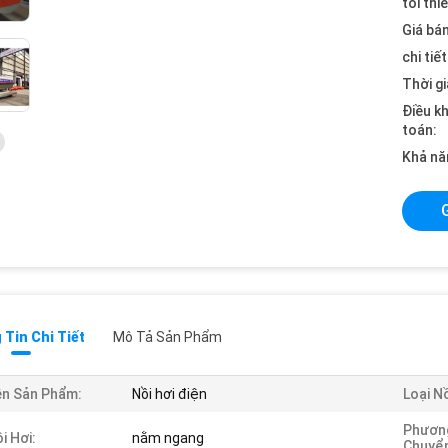
tối thi
Giá bán
chi tiế
Thời gi
Điều k
toán:
Khả nă
Tin Chi Tiết
Mô Tả Sản Phẩm
n Sản Phẩm:
Nồi hơi điện
Loại Nồ
Phươn
i Hơi:
nằm ngang
Chuyể