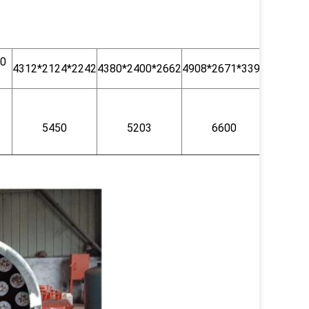
00
4312*2124*2242
4380*2400*2662
4908*2671*3390
5450
5203
6600