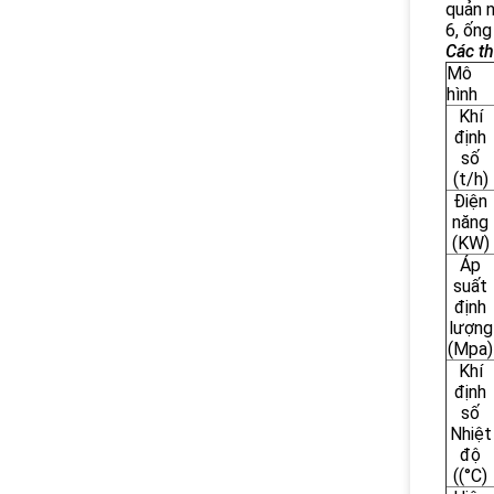
quản n
6, ống
Các th
Mô
hình
Khí
định
số
(t/h)
Điện
năng
(KW)
Áp
suất
định
lượng
(Mpa)
Khí
định
số
Nhiệt
độ
((°C)