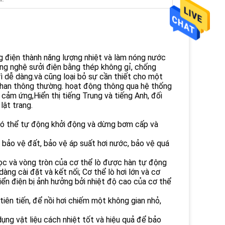
g điện thành năng lượng nhiệt và làm nóng nước
ông nghệ sưởi điện bằng thép không gỉ, chống
rì dễ dàng.và cũng loại bỏ sự cần thiết cho một
i than thông thường. hoạt động thông qua hệ thống
 cảm ứng,Hiển thị tiếng Trung và tiếng Anh, đối
lật trang.
ó có thể tự động khởi động và dừng bơm cấp và
, bảo vệ đất, bảo vệ áp suất hơi nước, bảo vệ quá
dọc và vòng tròn của cơ thể lò được hàn tự động
àng cài đặt và kết nối; Cơ thể lò hơi lớn và cơ
iển điện bị ảnh hưởng bởi nhiệt độ cao của cơ thể
tiên tiến, để nồi hơi chiếm một không gian nhỏ,
dụng vật liệu cách nhiệt tốt và hiệu quả để bảo