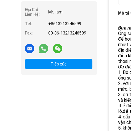
Địa Chỉ
Mr. liam
Mô tả
Liên Hệ:
Tel:
+8613213246599
Đưa r
Fax:
00-86-13213246599
Ống sư
để hơi
nhiệt 
địa đi
điều k
thoại 
Tiếp xúc
Ưu đi
1. Bộ 
ống sư
2, với
mức, b
3, cơ 
và kiể
thể đi
lò,để 
4, cấu
vận ch
5, khô