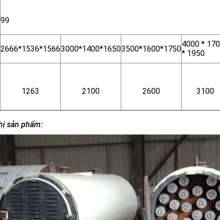
99
4000 * 17
2666*1536*1566
3000*1400*1650
3500*1600*1750
* 1950
1263
2100
2600
3100
hị sản phẩm: