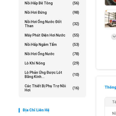
Nồi Hấp Bê Tông
(56)
Nồi Hơi Đứng
(98)
Nồi Hơi Ống Nước Đốt
(32)
Than
Máy Phát Điện Hơi Nước
(55)
Nồi Hấp Ngâm Tẩm
(53)
Nồi Hơi Ống Nước
(78)
Lò Khí Nóng
(29)
Lò Phản Ứng Được Lót
(10)
Bằng Kính...
Các Thiết Bị Phụ Trợ Nồi
Thông 
(16)
Hơi
Tê
Địa Chỉ Liên Hệ
Nồ