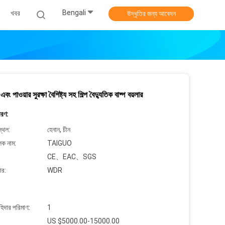
Bengali
খবর
উদ্ধৃতির জন্য আবেদন
 এবং পাওয়ার সুরক্ষা বৈশিষ্ট্য সহ শিল্প বৈদ্যুতিক বাষ্প বয়লার
বরণ:
্থল:
হেনান, চীন
লক নাম:
TAIGUO
CE、EAC、SGS
ার:
WDR
াহিদার পরিমাণ:
1
US $5000.00-15000.00