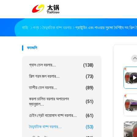
বাড়ি
পণ্য
বৈদ্যুতিক বাষ্প বয়লার
গ্রাউন্ডিং এবং পাওয়ার সুরক্ষা বৈশিষ্ট্য সহ শিল্প
কতগুলি
গ্যাস তেল বয়লার...
(138)
শিল্প গরম জল বয়লার...
(73)
তাপীয় তেল বয়লার...
(89)
কয়লা চালিত বয়লার অপারেশন
(51)
ম্যানুয়াল...
চেইন গ্রেট বায়োমাস বাষ্প বয়লার...
(61)
বৈদ্যুতিক বাষ্প বয়লার...
(53)