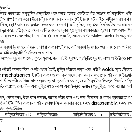
রবর্তনঃ
আর প্রকারের অনুভূমিক বৈদ্যুতিক গরম করার বয়লার একটি তাপীয় সরঞ্জাম যা বৈদ্যুতিক শক
েটেড বাষ্প) গরম করে।ইলেকট্রিক গরম করার বয়লার স্টেইনলেস স্টীল ইলেকট্রিক গরম করার প
ক শক্তি, ছোট আকারের ফ্ল্যাঞ্জ, সহজ রক্ষণাবেক্ষণ। এটি চুল্লি, ফ্লু এবং চিমনিগুলির প্রয়োজ
 দূর করে, ঐতিহ্যগত কয়লা-চালিত বয়লার দ্বারা সৃষ্ট দূষণ ব্যাপকভাবে হ্রাস। অপারেশন পিএলস
 স্ক্রিন প্যানেল গ্রহণ,চীনা এবং ইংরেজি প্রদর্শন, ম্যান-মেশিন ডায়ালগ, অপারেশন অনুমোদন, রি
ধাঃ
মক স্বয়ংক্রিয়ভাবে নিয়ন্ত্রণ, গণনা এবং চাপ ট্র্যাক. এটি স্বয়ংক্রিয়ভাবে শুরু এবং লোড প
 এটি ম্যানুয়ালি নিয়ন্ত্রিত হতে পারে.
্ণ সংখ্যক সুরক্ষা ফাংশন, ফুটো সুরক্ষা, জল ঘাটতি সুরক্ষা, গ্রাউন্ডিং সুরক্ষা, বাষ্প অতিরিক্ত চাপ
র শরীরটি বয়লার স্টিল প্লেট থেকে তৈরি, চুল্লি শরীরের লম্বা এবং পরিধি welds স্বয়ংক্রিয
 mechatronics ইনস্টল এবং সংযোগ করা সহজ; বড় বয়লার ফার্নেসের শরীর এবং বৈদ্যুতিক নি
র্নেসের শরীরের উচ্চ তাপমাত্রার দ্বারা প্রভাবিত হয় না,যাতে বৈদ্যুতিক নিয়ন্ত্রণ ডিভাইস স
যাক্ট কাঠামো, বৈজ্ঞানিক এবং যুক্তিসঙ্গত নকশা এবং উন্নত উত্পাদন প্রযুক্তি, যাতে বয়লার
।
ব্দ, কোন দূষণ, উচ্চ তাপ দক্ষতা, বয়লার শরীর ভাল এবং দক্ষ নিরোধক উপকরণ ব্যবহার তাপ
ুতিক হিটিং টিউব এবং চুলা শরীর ফ্ল্যাঞ্জ লিঙ্ক ব্যবহার করে, সহজ disassembly, সহজ রক্
াল প্যারামিটারঃ
ডব্লিউডিআর০।5
ডব্লিউডিআর১
ডব্লিউডিআর ১।5
ডব্লিউডিআর২
্র
0.5
1
1.5
2
)