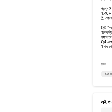
প্রশ্ন 
1.40+ ব
2. এক বছ
Q3: বৈদ্
ইলেকট্রি
গ্যাস তা
Q4:আপনা
1সাধারণ
ট্যাগ:
Ce অনু
এই পণ্