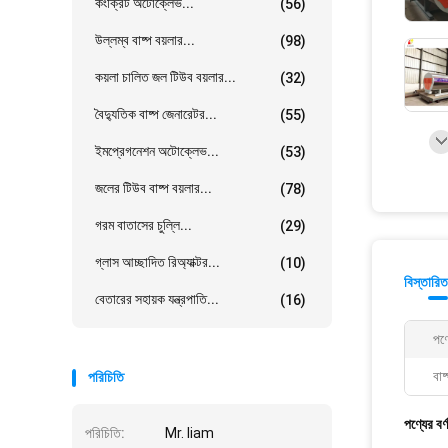
কংক্রিট অটোক্লেভ...
(56)
উল্লম্ব বাষ্প বয়লার...
(98)
কয়লা চালিত জল টিউব বয়লার...
(32)
বৈদ্যুতিক বাষ্প জেনারেটর...
(55)
ইমপ্রেগনেশন অটোক্লেভ...
(53)
জলের টিউব বাষ্প বয়লার...
(78)
গরম বাতাসের চুল্লি...
(29)
গ্লাস আচ্ছাদিত রিঅ্যাক্টর...
(10)
বিস্তারিত
বেতারের সহায়ক যন্ত্রপাতি...
(16)
পণ্
বাষ
পরিচিতি
পণ্যের বর্
পরিচিতি:
Mr. liam