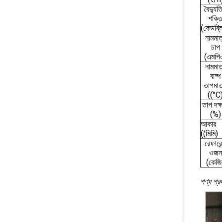
বৈদ্যুত
শক্ত
(কেডব্ল
নামমাত
চাপ
(এমপি
নামমাত
বাষ্প
তাপমাত্
((°C
তাপ দক্
(%)
আকার
((মিমি)
রেফারেন
ওজন
(কেজি
পণ্য প্রদ