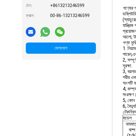
টেল:
+8613213246599
পণ্যের প্
ডব্লিউডি
ফ্যাক্স:
00-86-13213246599
(স্যাচুর
যান্ত্রি
প্রয়োজন
আলো, টাচ
পণ্য সুবি
যোগাযোগ
1. নিয়া
পারেন,এবং
2, সম্পূর
সুরক্ষা.
3, বয়লা
শরীর এবং
অংশটি ফা
4, কম্প্
সংরক্ষণ
5, কোন শ
6, বৈদ্য
টেকনিক্য
মডেল
নামমাত
বাষ্প
(t/h