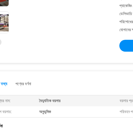
প্যাকেজিং
ডেলিভারি 
পরিশোধের 
যোগানের ক
 তথ্য
পণ্যের বর্ণনা
যের নাম:
বৈদ্যুতিক বয়লার
বয়লার প্
্প বয়লার:
অনুভূমিক
পরিবহন প
ণনা