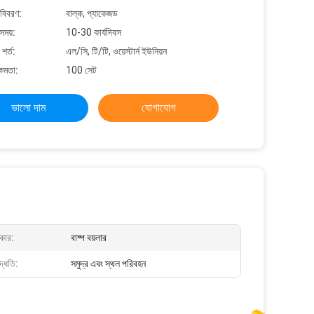
 বিবরণ:
বাল্ক, প্যাকেজড
সময়:
10-30 কার্যদিবস
শর্ত:
এল/সি, টি/টি, ওয়েস্টার্ন ইউনিয়ন
্ষমতা:
100 সেট
ভালো দাম
যোগাযোগ
রকার:
বাষ্প বয়লার
দ্ধতি:
সমুদ্র এবং স্থল পরিবহন