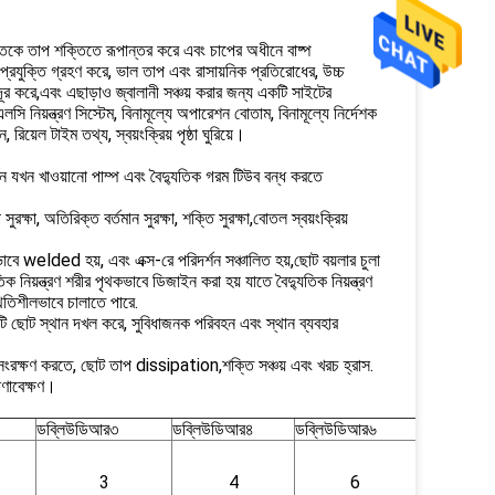
্তিকে তাপ শক্তিতে রূপান্তর করে এবং চাপের অধীনে বাষ্প
্রযুক্তি গ্রহণ করে, ভাল তাপ এবং রাসায়নিক প্রতিরোধের, উচ্চ
ন দূর করে,এবং এছাড়াও জ্বালানী সঞ্চয় করার জন্য একটি সাইটের
ি নিয়ন্ত্রণ সিস্টেম, বিনামূল্যে অপারেশন বোতাম, বিনামূল্যে নির্দেশক
য়েল টাইম তথ্য, স্বয়ংক্রিয় পৃষ্ঠা ঘুরিয়ে।
রিবর্তন যখন খাওয়ানো পাম্প এবং বৈদ্যুতিক গরম টিউব বন্ধ করতে
 সুরক্ষা, অতিরিক্ত বর্তমান সুরক্ষা, শক্তি সুরক্ষা,বোতল স্বয়ংক্রিয়
়ভাবে welded হয়, এবং এক্স-রে পরিদর্শন সঞ্চালিত হয়,ছোট বয়লার চুলা
য়ন্ত্রণ শরীর পৃথকভাবে ডিজাইন করা হয় যাতে বৈদ্যুতিক নিয়ন্ত্রণ
্থিতিশীলভাবে চালাতে পারে.
 একটি ছোট স্থান দখল করে, সুবিধাজনক পরিবহন এবং স্থান ব্যবহার
 সংরক্ষণ করতে, ছোট তাপ dissipation,শক্তি সঞ্চয় এবং খরচ হ্রাস.
ষণাবেক্ষণ।
ডব্লিউডিআর৩
ডব্লিউডিআর৪
ডব্লিউডিআর৬
3
4
6