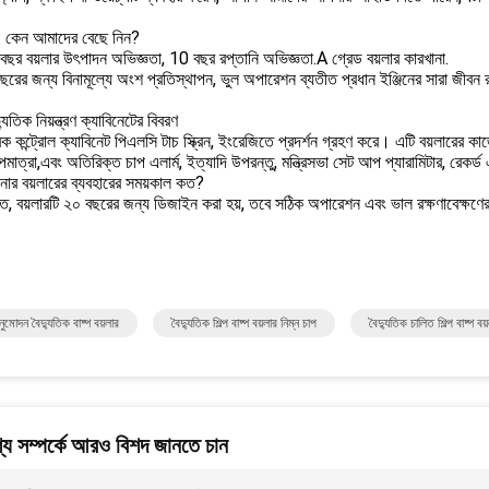
2: কেন আমাদের বেছে নিন?
ছর বয়লার উৎপাদন অভিজ্ঞতা, 10 বছর রপ্তানি অভিজ্ঞতা.A গ্রেড বয়লার কারখানা.
রের জন্য বিনামূল্যে অংশ প্রতিস্থাপন, ভুল অপারেশন ব্যতীত প্রধান ইঞ্জিনের সারা জীবন র
যুতিক নিয়ন্ত্রণ ক্যাবিনেটের বিবরণ
ক কন্ট্রোল ক্যাবিনেট পিএলসি টাচ স্ক্রিন, ইংরেজিতে প্রদর্শন গ্রহণ করে। এটি বয়লারের কা
পমাত্রা,এবং অতিরিক্ত চাপ এলার্ম, ইত্যাদি উপরন্তু, মন্ত্রিসভা সেট আপ প্যারামিটার, রেকর্
র বয়লারের ব্যবহারের সময়কাল কত?
ত, বয়লারটি ২০ বছরের জন্য ডিজাইন করা হয়, তবে সঠিক অপারেশন এবং ভাল রক্ষণাবেক্ষণে
মোদন বৈদ্যুতিক বাষ্প বয়লার
বৈদ্যুতিক শিল্প বাষ্প বয়লার নিম্ন চাপ
বৈদ্যুতিক চালিত শিল্প বাষ্প বয
য সম্পর্কে আরও বিশদ জানতে চান