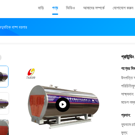
বাড়ি
পণ্য
ভিডিও
আমাদের সম্পর্কে
যোগাযোগ করুন
 বৈদ্যুতিক বাষ্প বয়লার
গ্রাউন্ডিং
পণ্যের বি
উৎপত্তি স
পরিচিতিমু
সাক্ষ্যদান:
মডেল নম্ব
প্রদান:
ন্যূনতম চ
মূল্য: