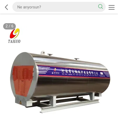
3
/
6