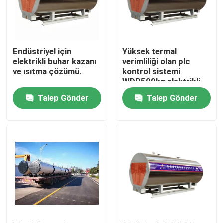
Endüstriyel için
Yüksek termal
elektrikli buhar kazanı
verimliliği olan plc
ve ısıtma çözümü.
kontrol sistemi
WDR500kg elektrikli
ısıtma buhar kazanı
Talep Gönder
Talep Gönder
Ev
Ürünler
videolar