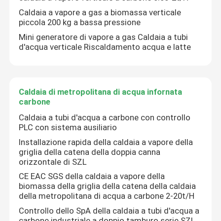
Caldaia a vapore a gas a biomassa verticale
piccola 200 kg a bassa pressione
Caldaia industriale per acqua calda
Mini generatore di vapore a gas Caldaia a tubi
d'acqua verticale Riscaldamento acqua e latte
Caldaia termica dell'olio
Manuale d'uso della caldaia a carbone
Caldaia di metropolitana di acqua infornata
carbone
Caldaia a tubi d'acqua a carbone con controllo
Caldaia a vapore a catena della biomassa della griglia
PLC con sistema ausiliario
Installazione rapida della caldaia a vapore della
caldaia a vapore elettrica
griglia della catena della doppia canna
orizzontale di SZL
CE EAC SGS della caldaia a vapore della
Autoclave concreta
biomassa della griglia della catena della caldaia
della metropolitana di acqua a carbone 2-20t/H
Controllo dello SpA della caldaia a tubi d'acqua a
caldaia a vapore verticale
carbone industriale a doppio tamburo serie SZL