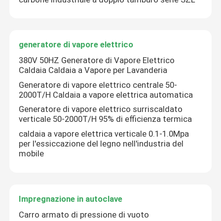
Caldaia di metropolitana di acqua infornata carbone
generatore di vapore elettrico
generatore di vapore elettrico
380V 50HZ Generatore di Vapore Elettrico
Caldaia Caldaia a Vapore per Lavanderia
Generatore di vapore elettrico centrale 50-
Impregnazione in autoclave
2000T/H Caldaia a vapore elettrica automatica
Generatore di vapore elettrico surriscaldato
Caldaia a vapore a tubi d'acqua
verticale 50-2000T/H 95% di efficienza termica
caldaia a vapore elettrica verticale 0.1-1.0Mpa
per l'essiccazione del legno nell'industria del
Fornace dell'aria calda
mobile
reattore rivestito di vetro
Impregnazione in autoclave
Fabbricazione di apparecchi per la caldaia
Carro armato di pressione di vuoto