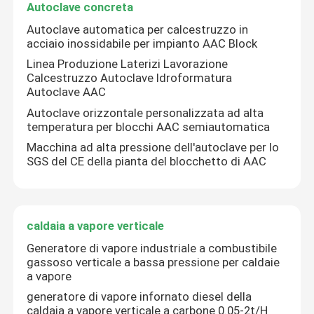
Autoclave concreta
Autoclave automatica per calcestruzzo in
Circa noi
acciaio inossidabile per impianto AAC Block
Linea Produzione Laterizi Lavorazione
Calcestruzzo Autoclave Idroformatura
Giro della fabbrica
Autoclave AAC
Autoclave orizzontale personalizzata ad alta
temperatura per blocchi AAC semiautomatica
Controllo di qualità
Macchina ad alta pressione dell'autoclave per lo
SGS del CE della pianta del blocchetto di AAC
Contattici
Notizie
caldaia a vapore verticale
Generatore di vapore industriale a combustibile
gassoso verticale a bassa pressione per caldaie
Richieda una citazione
a vapore
generatore di vapore infornato diesel della
Caldaia a gasolio
caldaia a vapore verticale a carbone 0.05-2t/H