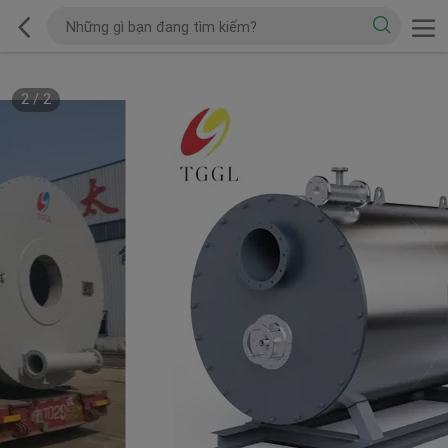
2
/
2