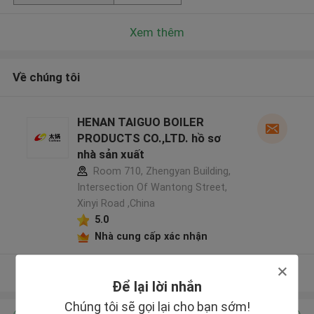
Xem thêm
Về chúng tôi
HENAN TAIGUO BOILER
PRODUCTS CO.,LTD. hồ sơ
nhà sản xuất
Room 710, Zhengyan Building,
Intersection Of Wantong Street,
Xinyi Road ,China
5.0
Nhà cung cấp xác nhận
Xem thêm
Để lại lời nhắn
Chúng tôi sẽ gọi lại cho bạn sớm!