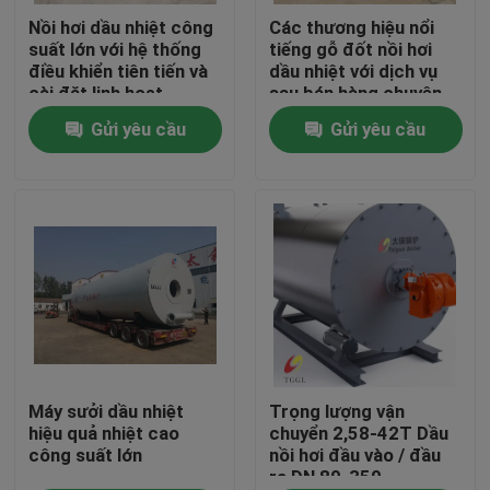
Nồi hơi dầu nhiệt công
Các thương hiệu nổi
suất lớn với hệ thống
tiếng gỗ đốt nồi hơi
Về chúng tôi
điều khiển tiên tiến và
dầu nhiệt với dịch vụ
cài đặt linh hoạt
sau bán hàng chuyên
nghiệp
Gửi yêu cầu
Gửi yêu cầu
Tham quan nhà máy
Kiểm soát chất lượng
Liên hệ chúng tôi
Tin tức
Yêu cầu báo giá
Máy sưởi dầu nhiệt
Trọng lượng vận
hiệu quả nhiệt cao
chuyển 2,58-42T Dầu
công suất lớn
nồi hơi đầu vào / đầu
ra DN 80-350
Nồi hơi dầu khí