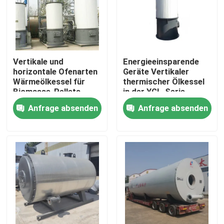
Vertikale und
Energieeinsparende
horizontale Ofenarten
Geräte Vertikaler
Wärmeölkessel für
thermischer Ölkessel
Biomasse-Pellets
in der YGL-Serie
Anfrage absenden
Anfrage absenden
Haus
Produkte
Videos