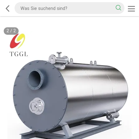
1
/
2