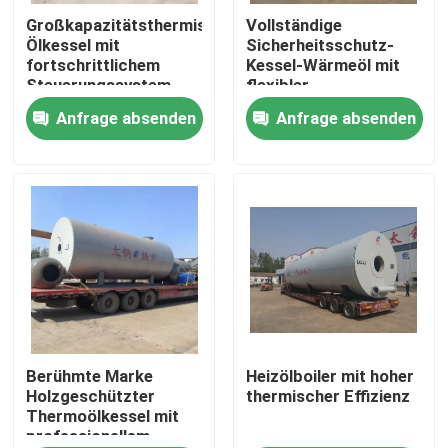
Großkapazitätsthermischer
Vollständige
Ölkessel mit
Sicherheitsschutz-
Über uns
fortschrittlichem
Kessel-Wärmeöl mit
Steuerungssystem
flexibler
und flexibler
Installationsmethode
Anfrage absenden
Anfrage absenden
Fabrik-Ausflug
Installation
Qualitätskontrolle
Treten Sie mit uns in Verbindung
Nachrichten
Fordern Sie ein Zitat
Berühmte Marke
Heizölboiler mit hoher
Holzgeschützter
thermischer Effizienz
Thermoölkessel mit
professionellem
Gasölkessel