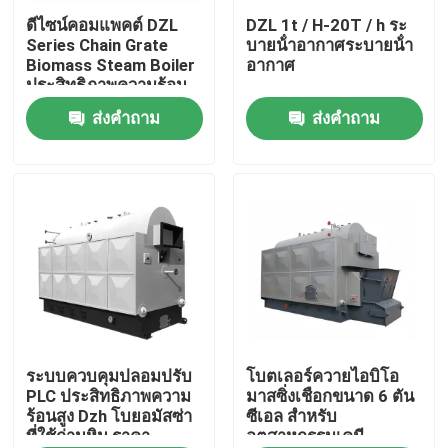
ดีไซน์คอมแพคต์ DZL
DZL 1t / H-20T / h ระ
Series Chain Grate
บายน้ําอากาศระบายน้ํา
เกี่ยวกับเรา
Biomass Steam Boiler
อากาศ
ประสิทธิภาพความร้อน
สูง
ส่งคำถาม
ส่งคำถาม
ทัวร์โรงงาน
ควบคุมคุณภาพ
ติดต่อเรา
ข่าว
ขอใบเสนอราคา
ระบบควบคุมปลอมปรับ
โบตเลอร์ควายไอบิโอ
PLC ประสิทธิภาพความ
มาสซิ่งเชือกขนาด 6 ตัน
ร้อนสูง Dzh โบยอมัสซ่า
ซีเอล สําหรับ
ที่ใช้ถ่านหิน ราคา
อุตสาหกรรมเคมี
หม้อต้มน้ำมันแก๊ส