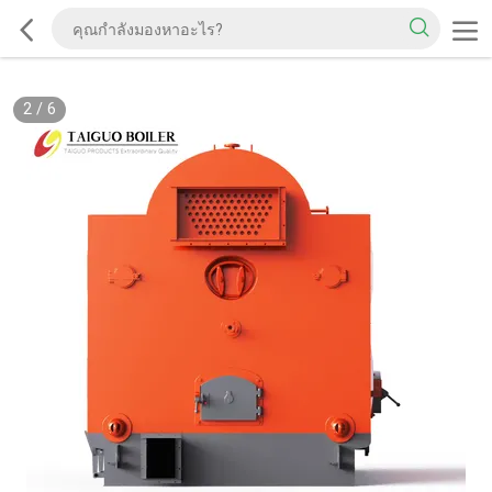
3
/
6