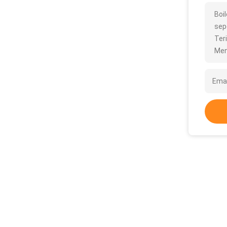
Boi
sepe
Ter
Men