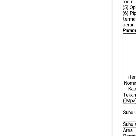
room.
(5) Op
(6) Pi
terma
peran 
Parame
ite
Nomin
Kap
Tekan
((Mpa
Suhu u
Suhu a
Area