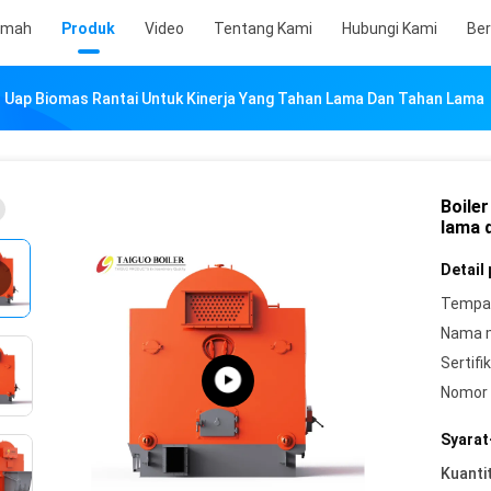
umah
Produk
Video
Tentang Kami
Hubungi Kami
Ber
r Uap Biomas Rantai Untuk Kinerja Yang Tahan Lama Dan Tahan Lama
Boiler
lama 
Detail
Tempat
Nama 
Sertifik
Nomor 
Syarat
Kuanti