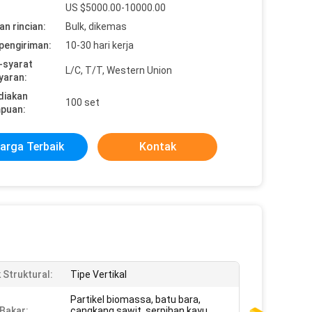
US $5000.00-10000.00
n rincian:
Bulk, dikemas
pengiriman:
10-30 hari kerja
-syarat
L/C, T/T, Western Union
yaran:
diakan
100 set
puan:
arga Terbaik
Kontak
 Struktural:
Tipe Vertikal
Partikel biomassa, batu bara,
Bakar:
cangkang sawit, serpihan kayu,