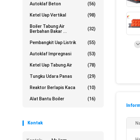
Autoklaf Beton
(56)
Ketel Uap Vertikal
(98)
Boiler Tabung Air
(32)
Berbahan Bakar ...
Pembangkit Uap Listrik
(55)
Autoklaf Impregnasi
(53)
Ketel Uap Tabung Air
(78)
Tungku Udara Panas
(29)
Reaktor Berlapis Kaca
(10)
Alat Bantu Boiler
(16)
Inform
Kontak
N
Ha