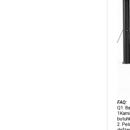
FAQ:
Q1: B
1Kami 
butuhk
2. Pe
dafta