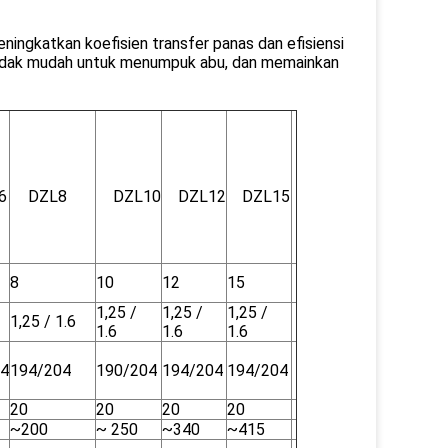
ningkatkan koefisien transfer panas dan efisiensi
 tidak mudah untuk menumpuk abu, dan memainkan
6
DZL8
DZL10
DZL12
DZL15
8
10
12
15
1,25 /
1,25 /
1,25 /
1,25 / 1.6
1.6
1.6
1.6
04
194/204
190/204
194/204
194/204
20
20
20
20
~200
~ 250
~340
~415