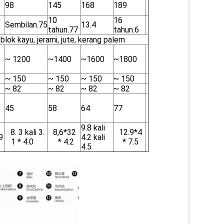
98
145
168
189
10
16
Sembilan.75
13.4
tahun.77
tahun.6
blok kayu, jerami, jute, kerang palem
~ 1200
~1400
~1600
~1800
~ 150
~ 150
~ 150
~ 150
~ 82
~ 82
~ 82
~ 82
45
58
64
77
9.8 kali
8. 3 kali 3.
8,6*32
12.9*4
9
4.2 kali
1 * 4.0
* 4.2
* 7.5
4.5