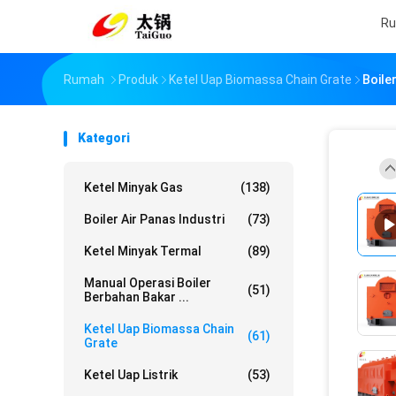
R
Rumah
Produk
Ketel Uap Biomassa Chain Grate
Boile
Kategori
Ketel Minyak Gas
(138)
Boiler Air Panas Industri
(73)
Ketel Minyak Termal
(89)
Manual Operasi Boiler
(51)
Berbahan Bakar ...
Ketel Uap Biomassa Chain
(61)
Grate
Ketel Uap Listrik
(53)