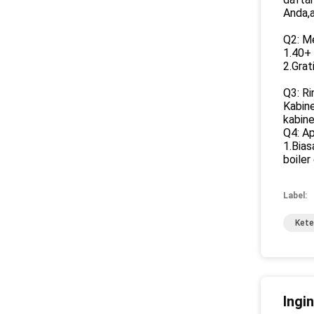
Anda,a
Q2: M
1.40+
2.Grat
Q3: Ri
Kabine
kabine
Q4: A
1.Bias
boiler
Label:
Kete
Ingi