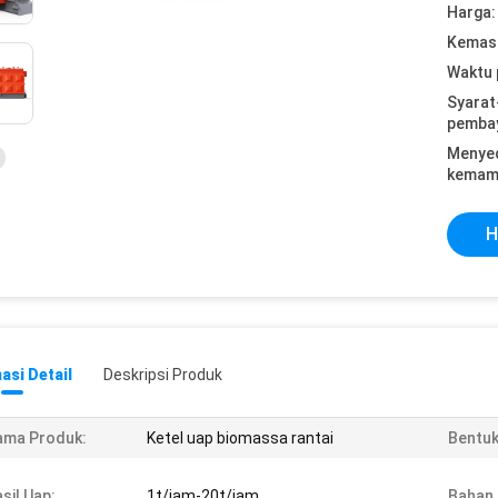
Harga:
Kemasa
Waktu 
Syarat
pemba
Menye
kemam
H
asi Detail
Deskripsi Produk
ama Produk:
Ketel uap biomassa rantai
Bentuk
sil Uap:
1t/jam-20t/jam
Bahan 