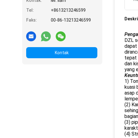
Kontak:
Mr. liam
Tel:
+8613213246599
Deskri
Faks:
00-86-13213246599
Penga
DZL se
dapat 
diranc
Kontak
tepat 
dan k
yang e
Keunt
1) Ton
kuasi 
asap d
lempe
(2) Ka
sehing
bagia
(3) pi
karakt
(4) St