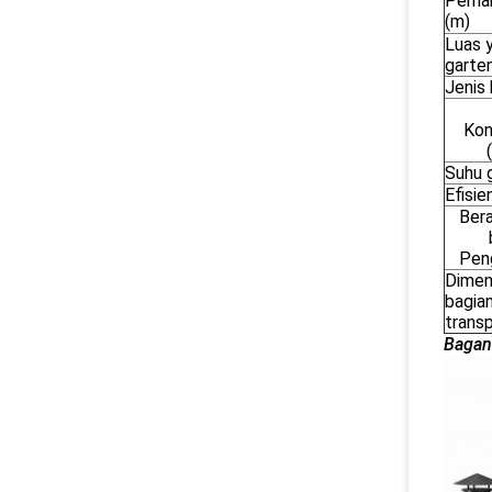
Pema
(m)
Luas y
garte
Jenis
Kon
Suhu g
Efisie
Bera
Pen
Dimen
bagian
transp
Bagan 