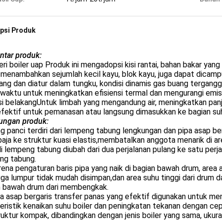
psi Produk
ntar produk:
ri boiler uap Produk ini mengadopsi kisi rantai, bahan bakar ya
menambahkan sejumlah kecil kayu, blok kayu, juga dapat dicamp
ang dan diatur dalam tungku, kondisi dinamis gas buang terganggu
waktu untuk meningkatkan efisiensi termal dan mengurangi emis
isi belakangUntuk limbah yang mengandung air, meningkatkan pa
fektif untuk pemanasan atau langsung dimasukkan ke bagian suh
ungan produk:
g panci terdiri dari lempeng tabung lengkungan dan pipa asap be
baja ke struktur kuasi elastis,membatalkan anggota menarik di 
i lempeng tabung diubah dari dua perjalanan pulang ke satu pe
ng tabung.
rena pengaturan baris pipa yang naik di bagian bawah drum, area a
ga lumpur tidak mudah disimpan,dan area suhu tinggi dari drum 
n bawah drum dari membengkak.
pa asap bergaris transfer panas yang efektif digunakan untuk m
eristik kenaikan suhu boiler dan peningkatan tekanan dengan cepa
ruktur kompak, dibandingkan dengan jenis boiler yang sama, ukura