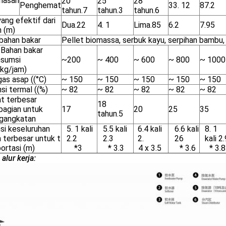
nasan
20
25
28
Penghemat
33. 12
87.2
tahun.7
tahun.3
tahun.6
ang efektif dari
Dua.22
4. 1
Lima.85
6.2
7.95
n (m)
 bahan bakar
Pellet biomassa, serbuk kayu, serpihan bambu, 
Bahan bakar
sumsi
~200
~ 400
~ 600
~ 800
~ 1000
(kg/jam)
as asap ((°C)
~ 150
~ 150
~ 150
~ 150
~ 150
nsi termal ((%)
~ 82
~ 82
~ 82
~ 82
~ 82
t terbesar
18
bagian untuk
17
20
25
35
tahun.5
gangkatan
si keseluruhan
5. 1 kali
5.5 kali
6.4 kali
6.6 kali
8. 1
 terbesar untuk t
2.2
2.3
2.
26
kali 2.
ortasi (m)
*3
* 3.3
4 x 3.5
* 3.6
* 3.8
alur kerja: