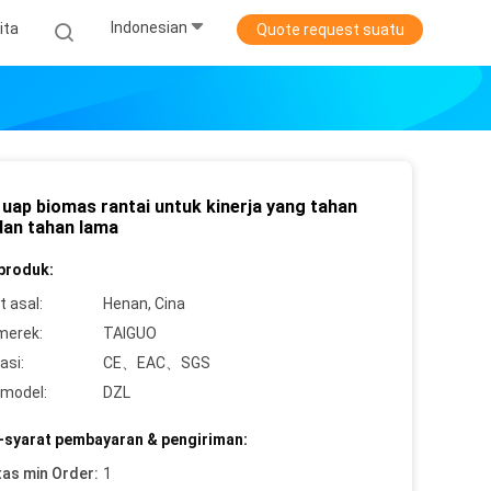
Indonesian
ita
Quote request suatu
 uap biomas rantai untuk kinerja yang tahan
dan tahan lama
 produk:
 asal:
Henan, Cina
merek:
TAIGUO
asi:
CE、EAC、SGS
model:
DZL
-syarat pembayaran & pengiriman:
tas min Order:
1