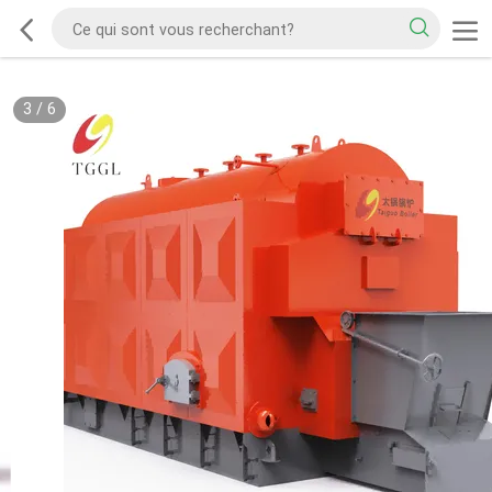
3
/
6