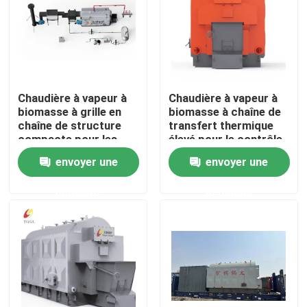
Chaudière à vapeur à
Chaudière à vapeur à
biomasse à grille en
biomasse à chaîne de
chaîne de structure
transfert thermique
compacte pour les
élevé pour le contrôle
écoles
de la combustion
envoyer une
envoyer une
demande
demande
Maison
Produits
Vidéos