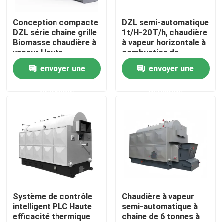
Conception compacte
DZL semi-automatique
Au sujet de nous
DZL série chaîne grille
1t/H-20T/h, chaudière
Biomasse chaudière à
à vapeur horizontale à
vapeur Haute
combustion de
Visite d'usine
efficacité thermique
biomasse
envoyer une
envoyer une
demande
demande
Contrôle de qualité
Contactez-nous
Nouvelles
Demandez une citation
Système de contrôle
Chaudière à vapeur
intelligent PLC Haute
semi-automatique à
efficacité thermique
chaîne de 6 tonnes à
Chaudière à gazole