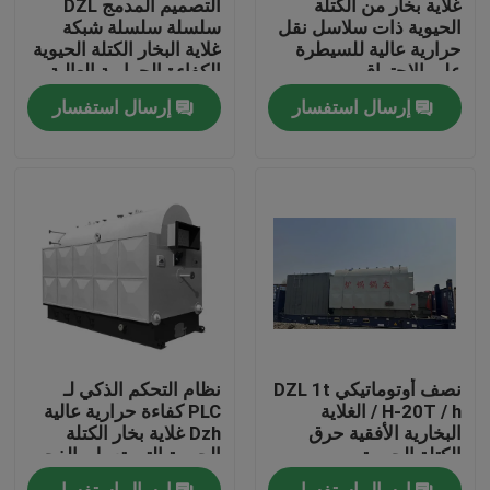
غلاية بخار من الكتلة
التصميم المدمج DZL
الحيوية ذات سلاسل نقل
سلسلة سلسلة شبكة
حرارية عالية للسيطرة
غلاية البخار الكتلة الحيوية
معلومات عنا
على الاحتراق
الكفاءة الحرارية العالية
إرسال استفسار
إرسال استفسار
جولة في المعمل
رقابة جودة
اتصل بنا
أخبار
نصف أوتوماتيكي DZL 1t
نظام التحكم الذكي لـ
اطلب اقتباس
/ H-20T / h الغلاية
PLC كفاءة حرارية عالية
البخارية الأفقية حرق
Dzh غلاية بخار الكتلة
الكتلة الحيوية
الحيوية التي تعمل بالفحم
غلاية زيت الغاز
إرسال استفسار
إرسال استفسار