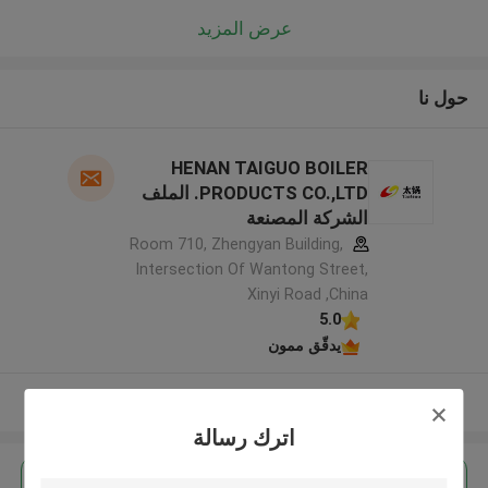
عرض المزيد
حول نا
HENAN TAIGUO BOILER
PRODUCTS CO.,LTD. الملف
الشركة المصنعة
Room 710, Zhengyan Building,
Intersection Of Wantong Street,
Xinyi Road ,China
5.0
يدقّق ممون
عرض المزيد
اترك رسالة
احصل على افضل سعر ل