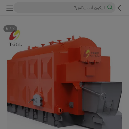
6
/
3