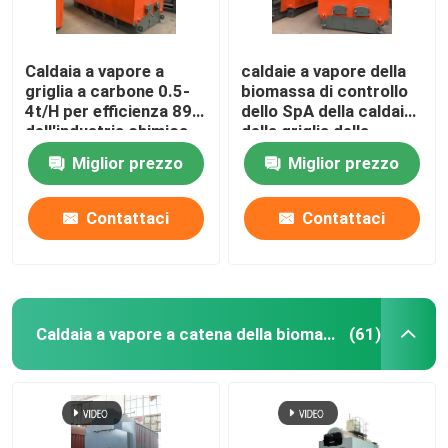
Caldaia a vapore a
caldaie a vapore della
griglia a carbone 0.5-
biomassa di controllo
4t/H per efficienza 89%
dello SpA della caldaia
dell'industria chimica
della griglia della
biomassa di capacità
Miglior prezzo
Miglior prezzo
0.5-10t/H
Contattaci
Contattaci
Caldaia a vapore a catena della biomassa della griglia
(61)