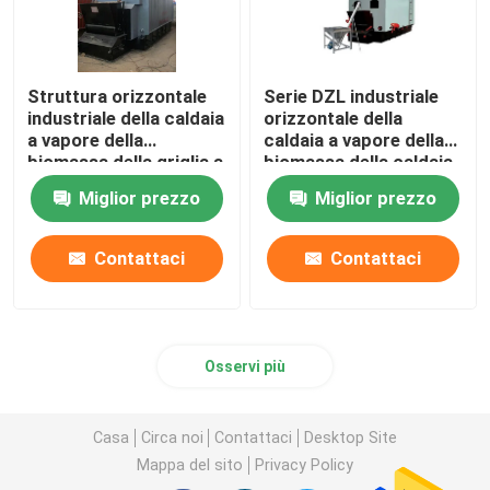
Struttura orizzontale
Serie DZL industriale
industriale della caldaia
orizzontale della
a vapore della
caldaia a vapore della
biomassa della griglia a
biomassa della caldaia
catena 1-20t/H
infornata griglia dello
Miglior prezzo
Miglior prezzo
SpA
Contattaci
Contattaci
Osservi più
Casa
Circa noi
Contattaci
Desktop Site
Mappa del sito
Privacy Policy