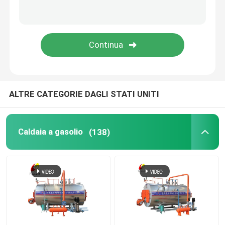
Caldaia di metropolitana di acqua infornata carbone
generatore di vapore elettrico
Impregnazione in autoclave
ALTRE CATEGORIE DAGLI STATI UNITI
Caldaia a vapore a tubi d'acqua
Caldaia a gasolio
(138)
Fornace dell'aria calda
reattore rivestito di vetro
Fabbricazione di apparecchi per la caldaia