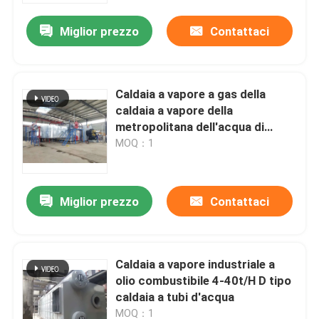
Miglior prezzo
Contattaci
Caldaia a vapore a gas della
caldaia a vapore della
metropolitana dell'acqua di
efficienza 96% 1.25Mpa 1.6Mpa
MOQ：1
2.5Mpa
Miglior prezzo
Contattaci
Casa
Caldaia a vapore industriale a
Prodotti
olio combustibile 4-40t/H D tipo
caldaia a tubi d'acqua
Video
MOQ：1