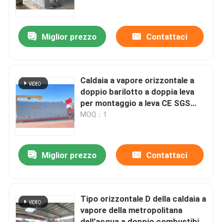
Circa noi
Miglior prezzo
Contattaci
Giro della fabbrica
Caldaia a vapore orizzontale a
Controllo di qualità
doppio barilotto a doppia leva
per montaggio a leva CE SGS
della caldaia a vapore
MOQ：1
Contattici
orizzontale
Notizie
Miglior prezzo
Contattaci
Richieda una citazione
Tipo orizzontale D della caldaia a
vapore della metropolitana
Caldaia a gasolio
dell'acqua a doppio combustibile