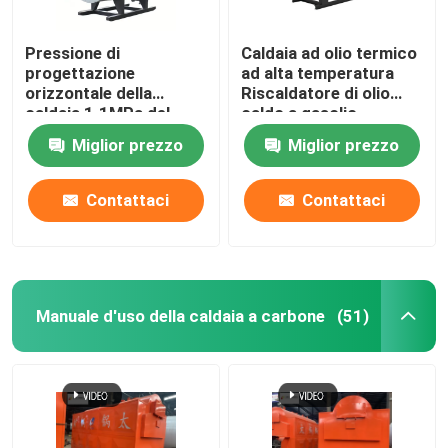
Pressione di
Caldaia ad olio termico
progettazione
ad alta temperatura
orizzontale della
Riscaldatore di olio
caldaia 1.1MPa del
caldo a gasolio
riscaldatore dell'olio
orizzontale
Miglior prezzo
Miglior prezzo
termico Efficienza
termica di 96%.
Contattaci
Contattaci
Manuale d'uso della caldaia a carbone
(51)