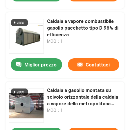
Caldaia a vapore combustibile
gasolio pacchetto tipo D 96% di
efficienza
MOQ：1
Miglior prezzo
Contattaci
Caldaia a gasolio montata su
scivolo orizzontale della caldaia
a vapore della metropolitana
dell'acqua dello SpA
MOQ：1