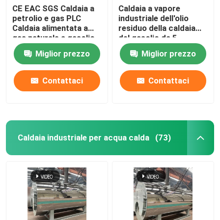
CE EAC SGS Caldaia a
Caldaia a vapore
petrolio e gas PLC
industriale dell'olio
Caldaia alimentata a
residuo della caldaia
gas naturale a gasolio
del gasolio da 5
tonnellate per industria
Miglior prezzo
Miglior prezzo
leggera del ferro
Contattaci
Contattaci
Caldaia industriale per acqua calda
(73)