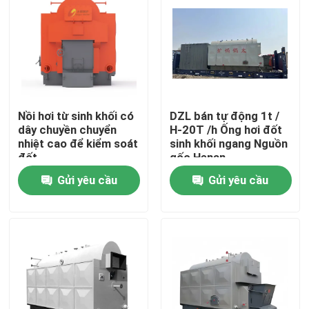
Về chúng tôi
Tham quan nhà máy
Nồi hơi từ sinh khối có
DZL bán tự động 1t /
Kiểm soát chất lượng
dây chuyền chuyển
H-20T /h Ống hơi đốt
nhiệt cao để kiểm soát
sinh khối ngang Nguồn
đốt
gốc Henan
Liên hệ chúng tôi
Gửi yêu cầu
Gửi yêu cầu
Tin tức
Yêu cầu báo giá
Nồi hơi dầu khí