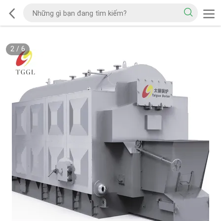
2
/
6