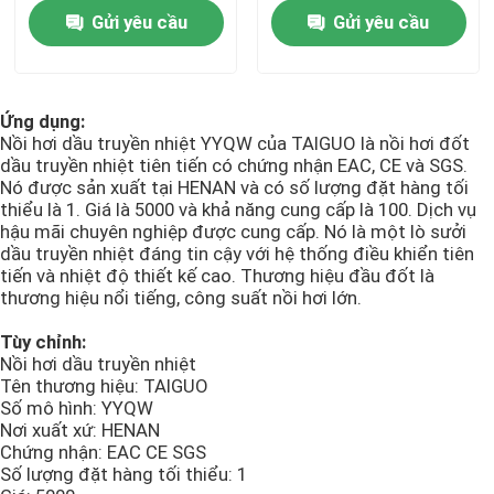
Gửi yêu cầu
Gửi yêu cầu
Nồi hơi nước nóng công nghiệp
Ứng dụng:
Lò dầu tải nhiệt
Nồi hơi dầu truyền nhiệt YYQW của TAIGUO là nồi hơi đốt
dầu truyền nhiệt tiên tiến có chứng nhận EAC, CE và SGS.
Nó được sản xuất tại HENAN và có số lượng đặt hàng tối
Hướng dẫn vận hành lò hơi đốt than
thiểu là 1. Giá là 5000 và khả năng cung cấp là 100. Dịch vụ
hậu mãi chuyên nghiệp được cung cấp. Nó là một lò sưởi
dầu truyền nhiệt đáng tin cậy với hệ thống điều khiển tiên
Lò hơi sinh khối ghi xích
tiến và nhiệt độ thiết kế cao. Thương hiệu đầu đốt là
thương hiệu nổi tiếng, công suất nồi hơi lớn.
nồi hơi điện
Tùy chỉnh:
Nồi hơi dầu truyền nhiệt
Tên thương hiệu: TAIGUO
nồi hấp bê tông
Số mô hình: YYQW
Nơi xuất xứ: HENAN
Chứng nhận: EAC CE SGS
Số lượng đặt hàng tối thiểu: 1
nồi hơi đứng