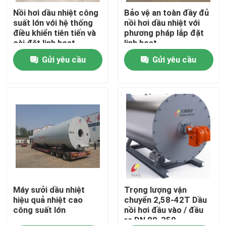
Nồi hơi dầu nhiệt công
Bảo vệ an toàn đầy đủ
suất lớn với hệ thống
nồi hơi dầu nhiệt với
Về chúng tôi
điều khiển tiên tiến và
phương pháp lắp đặt
cài đặt linh hoạt
linh hoạt
Gửi yêu cầu
Gửi yêu cầu
Tham quan nhà máy
Kiểm soát chất lượng
Liên hệ chúng tôi
Tin tức
Yêu cầu báo giá
Máy sưởi dầu nhiệt
Trọng lượng vận
hiệu quả nhiệt cao
chuyển 2,58-42T Dầu
công suất lớn
nồi hơi đầu vào / đầu
ra DN 80-350
Nồi hơi dầu khí