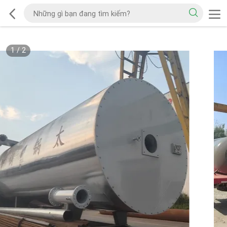
1
/
2