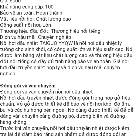
Giá: 5000
Khả năng cung cấp: 100
Bảo vệ an toàn: Hoàn thành
Nồi hơi ống nước đốt than
Vật liệu nồi hơi: Chất lượng cao
Công suất nồi hơi: Lớn
Thương hiệu đầu đốt: Thương hiệu nổi tiếng
Máy phát điện hơi nước
Dịch vụ hậu mãi: Chuyên nghiệp
Nồi hơi dầu nhiệt TAIGUO YYQW là nồi hơi dầu nhiệt lý
tưởng cho sinh khối, có công suất lớn và hiệu suất cao. Nó
nồi hấp ngâm tẩm
được làm bằng vật liệu chất lượng cao và thương hiệu đầu
đốt nổi tiếng có đầy đủ tính năng bảo vệ an toàn. Giá nồi
hơi dầu truyền nhiệt hợp lý và dịch vụ hậu mãi chuyên
Nồi hơi ống nước
nghiệp.
Đóng gói và vận chuyển:
lò khí nóng
Đóng gói và vận chuyển nồi hơi dầu nhiệt
Nồi hơi dầu truyền nhiệt được đóng gói trong hộp gỗ tiêu
chuẩn. Vỏ gỗ được thiết kế để bảo vệ nồi hơi khỏi độ ẩm,
bụi và các hư hỏng bên ngoài. Nó cũng được thiết kế để dễ
Lò phản ứng được lót bằng kính
dàng vận chuyển bằng đường bộ, đường biển và đường
hàng không.
Trước khi vận chuyển, nồi hơi dầu truyền nhiệt được kiểm
Các thiết bị phụ trợ nồi hơi
tra lại để đảm bảo rằng sản phẩm đã được đóng gói an