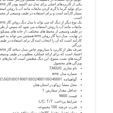
برای تولید گرما با گرم کردن مایعات مانند آب یا روغن ا
بسیار کارآمد است و برای استفاده در طیف وسیعی از محی
است.
مایعات مانند آب یا روغن استفاده می شود.که سپس از طری
در طیف وسیعی از محیط های مختلف، از خانه های مسکونی
در نهایت، مدل دما گاز روغن wns 
کارآمد است.که آن را انتخاب ایده آل برای استفاده در 
بزرگتر.
اعتماد است که برای ارائه عملکرد مطلوب در طیف وسیعی
گزینه های نصب متنوع، این دیگ مطمئن است که نیازهای ح
ویژگی های محصول:
نام تجاری: TAIGUO
شماره مدل: wns
گواهینامه: CE\EAC\SGS\ISO19001\ISO24001\ISO45001
محل منشأ: ژوکو در استان هنان
حداقل مقدار سفارش: 1
قیمت: 9800
شرایط پرداخت: L/C، T/T
قدرت عرضه: 100 مجموعه
زمان تحویل: تحویل کالاها در زمان توافق شده