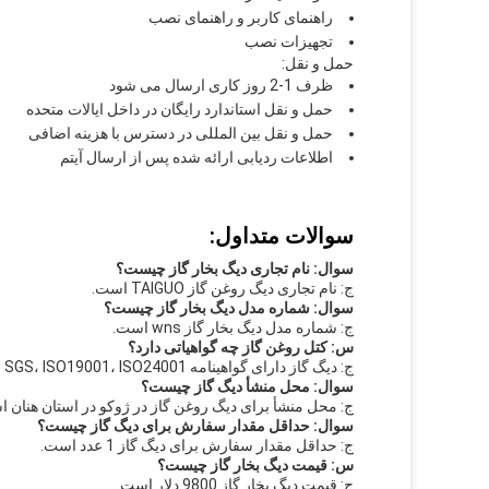
راهنمای کاربر و راهنمای نصب
تجهیزات نصب
حمل و نقل:
ظرف 1-2 روز کاری ارسال می شود
حمل و نقل استاندارد رایگان در داخل ایالات متحده
حمل و نقل بین المللی در دسترس با هزینه اضافی
اطلاعات ردیابی ارائه شده پس از ارسال آیتم
سوالات متداول:
سوال: نام تجاری دیگ بخار گاز چیست؟
ج: نام تجاری دیگ روغن گاز TAIGUO است.
سوال: شماره مدل دیگ بخار گاز چیست؟
ج: شماره مدل دیگ بخار گاز wns است.
س: کتل روغن گاز چه گواهیاتی دارد؟
ج: دیگ گاز دارای گواهینامه CE، EAC، SGS، ISO19001، ISO24001 و ISO45001 است.
سوال: محل منشأ دیگ گاز چیست؟
ج: محل منشأ برای دیگ روغن گاز در ژوکو در استان هنان 
سوال: حداقل مقدار سفارش برای دیگ گاز چیست؟
ج: حداقل مقدار سفارش برای دیگ گاز 1 عدد است.
س: قیمت دیگ بخار گاز چیست؟
ج: قیمت دیگ بخار گاز 9800 دلار است.