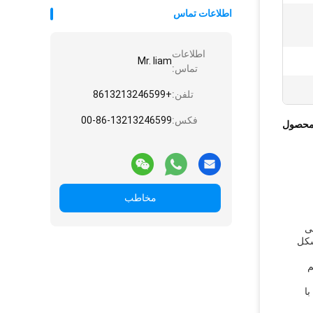
اطلاعات تماس
اطلاعات
Mr. liam
تماس:
تلفن:
+8613213246599
فکس:
00-86-13213246599
محصول
مخاطب
ی
شکل
تم
با