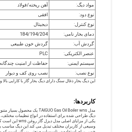
مواد دیگ:
آهن ریخته/فولاد
نوع دود:
افقی
نوع کنترل:
دیجیتال
دمای بخار نامی:
184/194/204
گردش آب:
گردش خون طبیعی
عنصر الکتریکی:
PLC
سیستم ایمنی:
حفاظت از امنیت چندگانه
نوع نصب:
نصب روی کف و دیوار
این دیگ بخار ذغال سنگ دارای دیگ بخار گاز با کارایی بالا
کاربردها:
مدل IGUO Gas Oil Boiler wns
دیگ طراحی شده برای استفاده در انواع تنظیمات مختلف، 
یکی از مزایای اص
وسیعی از کاربران مختلف تبدیل می کند.این دیگ مناسب ب
خوبی برای استفاده در تاسیسات صنعتی بزرگتر است.که می