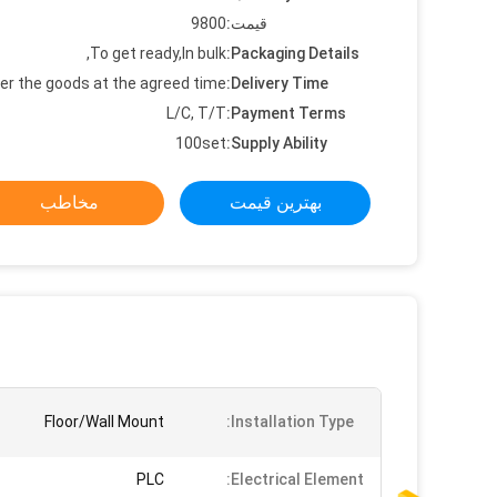
قیمت:
9800
To get ready,In bulk,
Packaging Details:
ver the goods at the agreed time
Delivery Time:
L/C, T/T
Payment Terms:
100set
Supply Ability:
بهترین قیمت
مخاطب
Floor/Wall Mount
Installation Type:
PLC
Electrical Element: