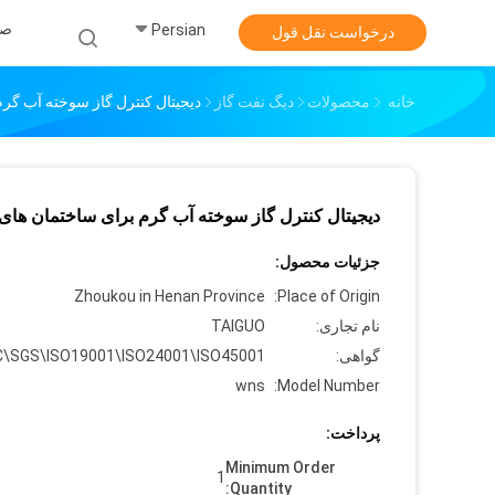
صف
Persian
درخواست نقل قول
خانه
محصولات
دیگ نفت گاز
دیجیتال کنترل گاز سوخته آب گرم
دیجیتال کنترل گاز سوخته آب گرم برای ساختمان های 
جزئیات محصول:
Zhoukou in Henan Province
Place of Origin:
نام تجاری:
TAIGUO
گواهی:
C\SGS\ISO19001\ISO24001\ISO45001
wns
Model Number:
پرداخت:
Minimum Order
1
Quantity: