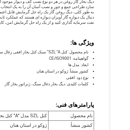
دیگ بخار گاز روغن در هر دو نوع نصب کف و دیوار موجود
سازد.طراحی جمع و جور و نصب آسان آن را به یک انتخاب ای
به طور کلی، دیگ روغن گاز یک راه حل گرمایش قابل اعتما
دنبال یک دیواره گاز آویزان دیواره ای هستند که عملکرد ثابت
نفت سرمایه گذاری کنید و از یک راه حل گرمایش امن، کار
ویژگی ها:
نام محصول: کتل SZL "A" سبک کتل بخار افقی زغال سنگ 1- 40 تن تولید کننده کتل
گواهینامه: CE/ISO9001
ابعاد: مدل ها
کشور منشأ: ژوکو در استان هنان
نوع دود: افقی
کلمات کلیدی: دیگ بخار ذغال سنگ، ژنراتور بخار گاز
پارامترهای فنی:
نام محصول:
کتل SZL مدل "A" کتل بخار افقی زغال سنگ 1-40 تن تولید کننده کتل
کشور منشأ:
ژوکو در استان هنان