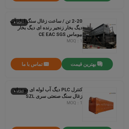
2-20 تن / ساعت زغال سنگ لوله آب
دیگ بخار زنجیر رنده ای دیگ بخار
بیوماس CE EAC SGS
MOQ：1
بهترین قیمت
تماس با ما
کنترل PLC دیگ آب لوله ای دو درام
زغال سنگ صنعتی سری SZL
MOQ：1