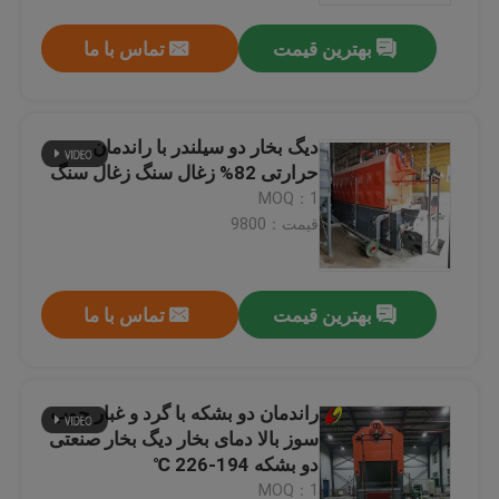
بهترین قیمت
تماس با ما
دیگ بخار دو سیلندر با راندمان
حرارتی 82% زغال سنگ زغال سنگ
MOQ：1
قیمت：9800
بهترین قیمت
تماس با ما
صفحه اصلی
راندمان دو بشکه با گرد و غبار چوب
محصولات
سوز بالا دمای بخار دیگ بخار صنعتی
دو بشکه 194-226 ℃
فیلم های
MOQ：1