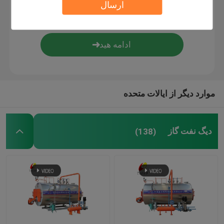
ارسال
دیگ لوله آب زغال سنگ
مولد بخار الکتریکی
اتوکلاو اشباع
موارد دیگر از ایالات متحده
دیگ بخار لوله واتر
دیگ نفت گاز
(138)
کوره هوای گرم
راکتور شیشه ای
لوازم کمکی برای دیگ