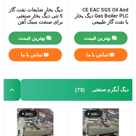
CE EAC SGS Oil And
دیگ بخار ضایعات نفت گاز
دیگ لوله آب زغال سنگ
Gas Boiler PLC دیگ بخار
5 تنی دیگ بخار صنعتی
با نفت گاز طبیعی
برای صنعت سبک آهن
مولد بخار الکتریکی
بهترین قیمت
بهترین قیمت
اتوکلاو اشباع
تماس با ما
تماس با ما
دیگ بخار لوله واتر
دیگ آبگرم صنعتی
(73)
کوره هوای گرم
راکتور شیشه ای
لوازم کمکی برای دیگ