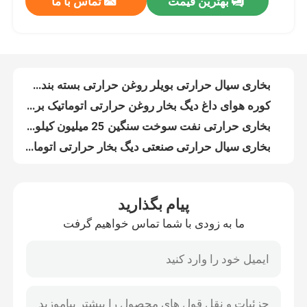
بهترین قیمت
تماس با ما
بخاری نفتی حرارتی 2100 کیلوواتی با سوخت گاز نفتی کم فشار کوره نفت حرارتی
بخاری حرارتی سیال حرارتی دیگ روغن داغ 1400 کیلووات صنعتی سفارشی کم فشار
درباره ما
بخاری نفت داغ بویلر روغن حرارتی 700 کیلووات در پالایشگاه
دیگ روغن حرارتی افقی 500 کیلووات سفارشی 90% راندمان برای گرمایش خانه
تور کارخانه
بخاری سیال حرارتی بویلر روغن حرارتی بسته بندی شده برای کارخانه روغن روان کننده
کوره هوای داغ دیگ بخار روغن حرارتی اتوماتیک برای کارخانه قیر
کنترل کیفیت
بخاری حرارتی نفت سوخت سنگین 25 میلیون کیلوکالری برای صنعت آسفالت
بخاری سیال حرارتی صنعتی دیگ بخار حرارتی اتوماتیک 1.1 مگا پاسکال
سیستم سوخت دوگانه نوع WNS دیگ بخار نفت گاز دیگ بخار صنعتی دیگ بخار صنعت کاغذ
با ما تماس بگیرید
راندمان حرارتی بالا 96% وزن دیگ گرمایش نفت سوز
پیام بگذارید
دستگاه بویلر نفت گاز سری WNS برای صنایع غذایی و آشامیدنی
اخبار
ما به زودی با شما تماس خواهیم گرفت
دیگ بخار دوگانه سوز نفت گاز 0.5-25t/H دیگ بخار تجاری
ژنراتور بخار نفت گاز دیگ بخار افقی PLC 0.5t/H-30t/H
درخواست نقل قول
دیگ بخار نفت گاز صنعتی با راندمان حرارتی بالا صنعت فوم پلاستیکی
دیگ بخار افقی گاز سوز با فشار کاری 1.0/1.25/1.6Mpa صنعتی
دیگ نفت گاز