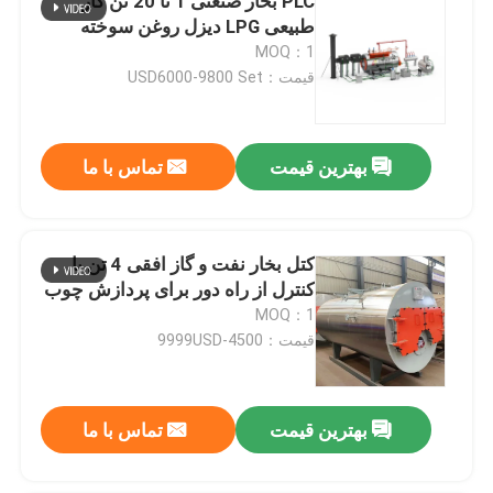
PLC بخار صنعتی 1 تا 20 تن گاز
طبیعی LPG دیزل روغن سوخته
MOQ：1
قیمت：USD6000-9800 Set
بهترین قیمت
تماس با ما
کتل بخار نفت و گاز افقی 4 تن با
کنترل از راه دور برای پردازش چوب
MOQ：1
قیمت：4500-9999USD
بهترین قیمت
تماس با ما