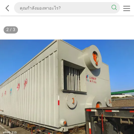
2
/
3