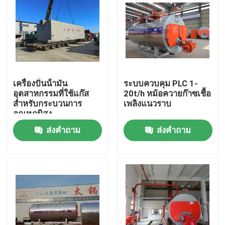
เครื่องปั่นน้ํามัน
ระบบควบคุม PLC 1-
อุตสาหกรรมที่ใช้แก๊ส
20t/h หม้อควายก๊าซเชื้อ
สําหรับกระบวนการ
เพลิงแนวราบ
อุณหภูมิสูง
ส่งคำถาม
ส่งคำถาม
บ้าน
สินค้า
วิดีโอ