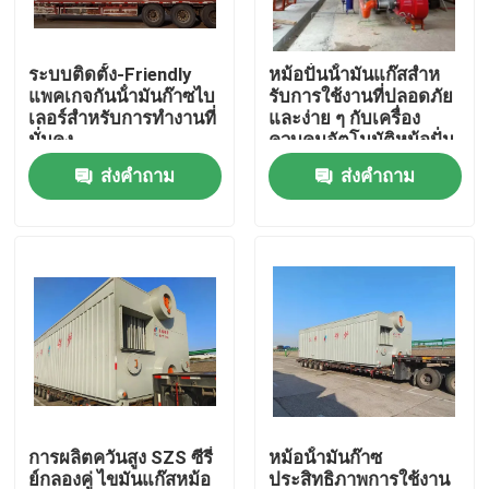
เกี่ยวกับเรา
ระบบติดตั้ง-Friendly
หม้อปั่นน้ํามันแก๊สสําห
แพคเกจกันน้ํามันก๊าซไบ
รับการใช้งานที่ปลอดภัย
เลอร์สําหรับการทํางานที่
และง่าย ๆ กับเครื่อง
ทัวร์โรงงาน
มั่นคง
ควบคุมอัตโนมัติหม้อปั่น
น้ําหม้อระดับสูง
ส่งคำถาม
ส่งคำถาม
ควบคุมคุณภาพ
ติดต่อเรา
ข่าว
ขอใบเสนอราคา
การผลิตควันสูง SZS ซีรี่
หม้อน้ํามันก๊าซ
หม้อต้มน้ำมันแก๊ส
ย์กลองคู่ ไขมันแก๊สหม้อ
ประสิทธิภาพการใช้งาน