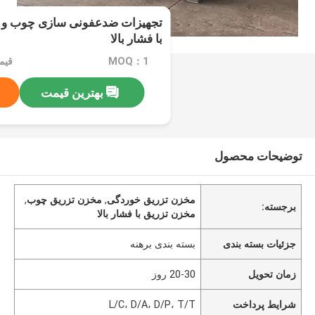
تجهیزات ضدعفونی سازی چوب و 
با فشار بالا
MOQ：1
قیمت：500
بهترین قیمت
توضیحات محصول
مخزن تزریق خوردگی
,
مخزن تزریق چوب
,
برجسته:
مخزن تزریق با فشار بالا
جزئیات بسته بندی
بسته بندی برهنه
زمان تحویل
20-30 روز
شرایط پرداخت
L/C، D/A، D/P، T/T