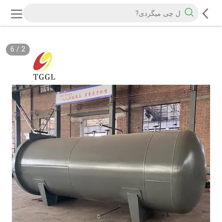
6
/
2