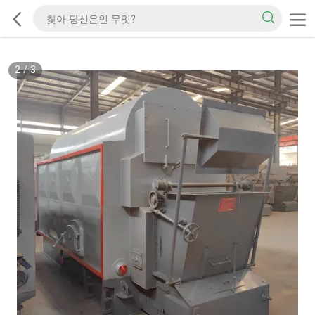
2
/
3