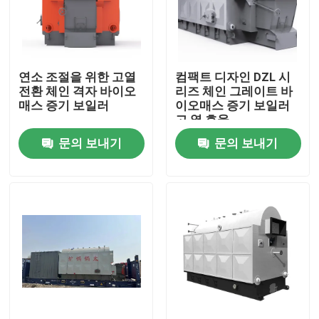
우리에 대하여
연소 조절을 위한 고열
컴팩트 디자인 DZL 시
공장 여행
전환 체인 격자 바이오
리즈 체인 그레이트 바
매스 증기 보일러
이오매스 증기 보일러
고 열 효율
품질 관리
문의 보내기
문의 보내기
연락주세요
뉴스
인용문을 요구하세요
가스 오일 보일러