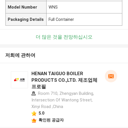
Model Number
WNS
Packaging Details
Full Container
더 많은 것을 전망하십시오
저희에 관하여
HENAN TAIGUO BOILER
PRODUCTS CO.,LTD. 제조업체
프로필
Room 710, Zhengyan Building,
Intersection Of Wantong Street,
Xinyi Road ,China
5.0
확인된 공급자