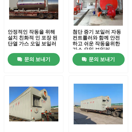
우리에 대하여
안정적인 작동을 위해
첨단 증기 보일러 자동
공장 여행
설치 친화적 인 포장 된
컨트롤러와 함께 안전
단열 가스 오일 보일러
하고 쉬운 작동을위한
가스 오일 보일러
품질 관리
문의 보내기
문의 보내기
연락주세요
뉴스
인용문을 요구하세요
가스 오일 보일러