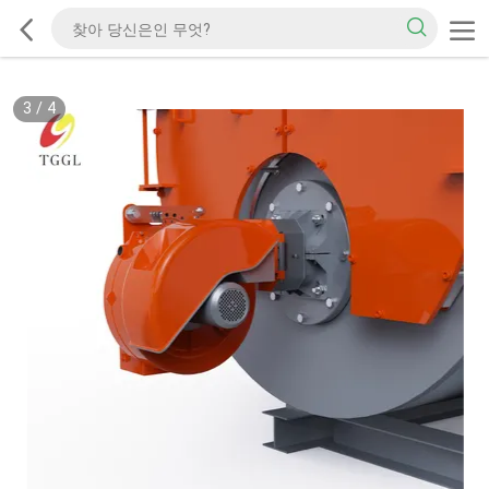
3
/
4