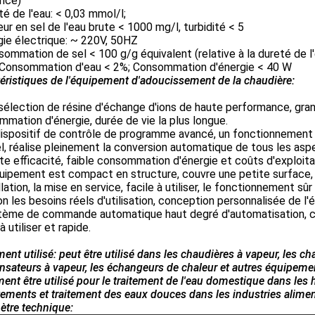
ance)
é de l'eau: < 0,03 mmol/l;
eur en sel de l'eau brute < 1000 mg/l, turbidité < 5
ie électrique: ~ 220V, 50HZ
sommation de sel < 100 g/g équivalent (relative à la dureté de l'
 Consommation d'eau < 2%; Consommation d'énergie < 40 W
éristiques de l'équipement d'adoucissement de la chaudière:
sélection de résine d'échange d'ions de haute performance, gran
mation d'énergie, durée de vie la plus longue.
dispositif de contrôle de programme avancé, un fonctionnement p
, réalise pleinement la conversion automatique de tous les aspe
te efficacité, faible consommation d'énergie et coûts d'exploit
quipement est compact en structure, couvre une petite surface
llation, la mise en service, facile à utiliser, le fonctionnement sûr e
on les besoins réels d'utilisation, conception personnalisée de 
stème de commande automatique haut degré d'automatisation, co
à utiliser et rapide.
ent utilisé: peut être utilisé dans les chaudières à vapeur, les ch
sateurs à vapeur, les échangeurs de chaleur et autres équipeme
ent être utilisé pour le traitement de l'eau domestique dans les 
ements et traitement des eaux douces dans les industries aliment
ètre technique: