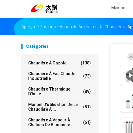
Maison
Aperçu
Produits
Appareils Auxiliaires De Chaudière
Ap
Catégories
Chaudière À Gazole
(138)
Chaudière À Eau Chaude
(73)
Industrielle
Chaudière Thermique
(89)
D'huile
Manuel D'utilisation De La
(51)
Chaudière À ...
Chaudière À Vapeur À
(61)
Chaînes De Biomasse ...