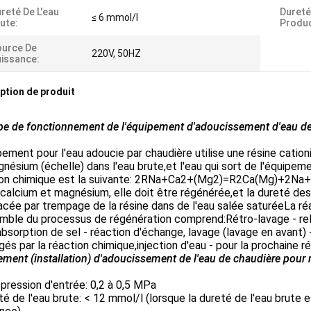
reté De L'eau
Dureté
≤ 6 mmol/l
ute:
Produc
ource De
220V, 50HZ
issance:
ption de produit
pe de fonctionnement de l'équipement d'adoucissement d'eau de
pement pour l'eau adoucie par chaudière utilise une résine catio
nésium (échelle) dans l'eau brute,et l'eau qui sort de l'équipeme
ion chimique est la suivante: 2RNa+Ca2+(Mg2)=R2Ca(Mg)+2Na+. L
 calcium et magnésium, elle doit être régénérée,et la dureté de
acée par trempage de la résine dans de l'eau salée saturéeLa 
mble du processus de régénération comprend:Rétro-lavage - rel
bsorption de sel - réaction d'échange, lavage (lavage en avant)
és par la réaction chimique,injection d'eau - pour la prochaine r
ment (installation) d'adoucissement de l'eau de chaudière pour 
 pression d'entrée: 0,2 à 0,5 MPa
é de l'eau brute: < 12 mmol/l (lorsque la dureté de l'eau brute e