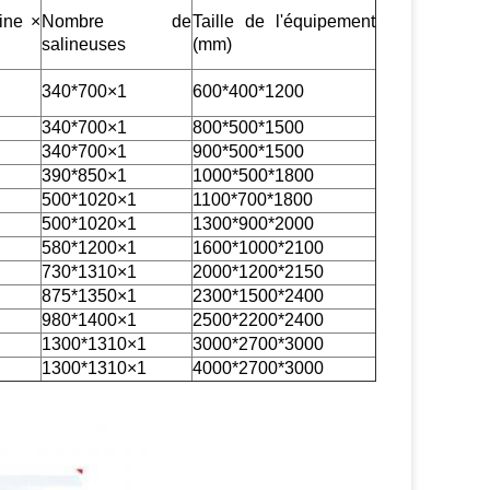
sine ×
Nombre de
Taille de l'équipement
salineuses
(mm)
340*700
×
1
600*400*1200
340*700
×
1
800*500*1500
340*700
×
1
900*500*1500
390*850
×
1
1000*500*1800
500*1020
×
1
1100*700*1800
500*1020
×
1
1300*900*2000
580*1200
×
1
1600*1000*2100
730*1310
×
1
2000*1200*2150
875*1350
×
1
2300*1500*2400
980*1400
×
1
2500*2200*2400
1300*1310
×
1
3000*2700*3000
1300*1310
×
1
4000*2700*3000