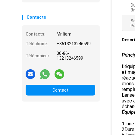
Du
Br
Contacts
S
Pu
Contacts:
Mr. liam
Descri
Téléphone:
+8613213246599
00-86-
Princi
Télécopieur:
13213246599
L'équi
et mag
réact
d'ions
rempl
Contact
L'ense
avec a
échang
Équipe
1. une
2Duret