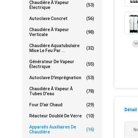
Chaudière À Vapeur
(53)
Électrique
Autoclave Concret
(56)
Chaudière À Vapeur
(98)
Verticale
Chaudière Aquatubulaire
(32)
Mise Le Feu Par ...
Générateur De Vapeur
(55)
Électrique
Autoclave D'imprégnation
(53)
Chaudière À Vapeur À
(78)
Tubes D'eau
Four D'air Chaud
(29)
Détail
Réacteur Doublé De Verre
(10)
Appareils Auxiliaires De
(16)
No
Chaudière