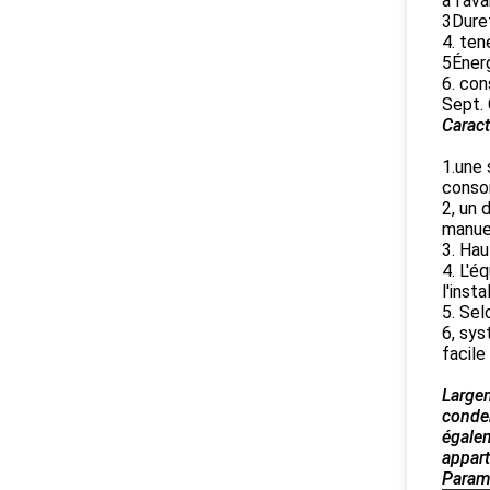
à l'av
3Duret
4. ten
5Énerg
6. con
Sept.
Caract
1.une 
consom
2, un 
manuel
3. Hau
4. L'é
l'insta
5. Sel
6, sy
facile 
Largem
conden
égalem
appart
Param