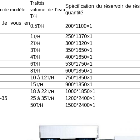
Traités
Spécification du réservoir de ré
o de modèle
volume de l'eau
quantité
T/H
. Je vous en
0.5
200*1100
×
1
T/H
1
250*1370
×
1
T/H
2
300*1320
×
1
T/H
3
350*1650
×
1
T/H
4
400*1650
×
1
T/H
6
530*1750
×
1
T/H
8
600*1850
×
1
T/H
0
10 à 12
750*1850
×
1
T/H
5
15
900*1850
×
1
T/H
0
18 à 22
1000*1850
×
1
T/H
-35
25 à 35
1200*2400
×
1
T/H
0
50
1500*2400
×
1
T/H