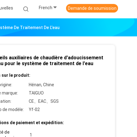
French
uvelles
Demande de soumission
ystème De Traitement De L'eau
eils auxiliaires de chaudière d'adoucissement
au pour le système de traitement de l'eau
 sur le produit:
rigine:
Hénan, Chine
 marque:
TAIGUO
cation:
CE、EAC、SGS
 de modèle:
Yf-02
ions de paiement et expédition:
té de
1