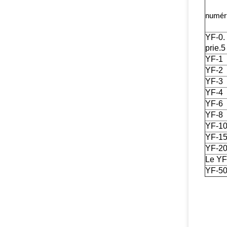
numér
YF-0
prie.5
YF-1
YF-2
YF-3
YF-4
YF-6
YF-8
YF-1
YF-1
YF-2
Le YF
YF-5