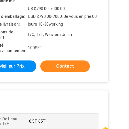
nde min:
US $790.00-7000.00
s d'emballage:
USD $790.00-7000. Je vous en prie.00
e livraison:
jours 10-30working
ions de
L/C, T/T, Western Union
nt:
té
100SET
ovisionnement:
Meilleur Prix
Contact
 De L'eau
0.5T 65T
e T/H: