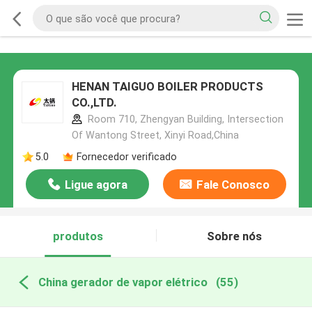
HENAN TAIGUO BOILER PRODUCTS
CO.,LTD.
Room 710, Zhengyan Building, Intersection
Of Wantong Street, Xinyi Road,China
5.0
Fornecedor verificado
Ligue agora
Fale Conosco
produtos
Sobre nós
China gerador de vapor elétrico
(55)