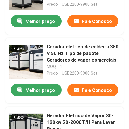
Preço：USD2200-9900 Set
Sobre nós
Melhor preço
Fale Conosco
Excursão da fábrica
Gerador elétrico de caldeira 380
Controle da qualidade
V 50 Hz Tipo de pacote
Geradores de vapor comerciais
MOQ：1
Contacte-nos
Preço：USD2200-9900 Set
Notícia
Melhor preço
Fale Conosco
Peça umas citações
Gerador Elétrico de Vapor 36-
120kw 50-2000T/H Para Lavar
caldeira a gasóleo
Roupa