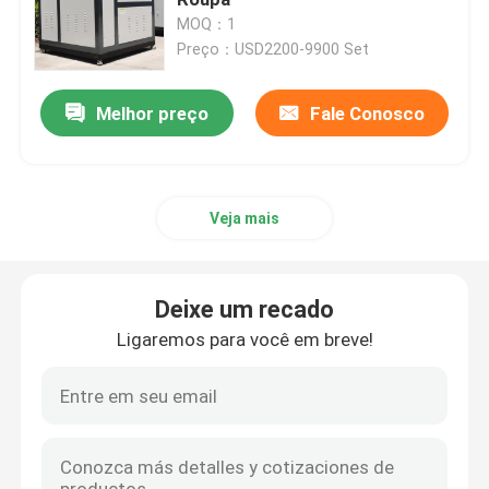
MOQ：1
Preço：USD2200-9900 Set
Caldeira de água quente industrial
Melhor preço
Fale Conosco
Caldeira térmica do óleo
Manual de operação de caldeira a carvão
Veja mais
Caldeira de vapor da biomassa da grelha da corrente
Deixe um recado
caldeira de vapor elétrica
Ligaremos para você em breve!
Autoclave concreta
caldeira de vapor vertical