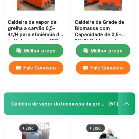
Caldeira de vapor de
Caldeira de Grade de
grelha a carvão 0,5-
Biomassa com
4t/H para eficiência da
Capacidade de 0,5-
indústria química 89%
10t/H Caldeiras de
Vapor de Biomassa
Melhor preço
Melhor preço
com Controle PLC
Fale Conosco
Fale Conosco
Caldeira de vapor da biomassa da grelha da corrente
(61)