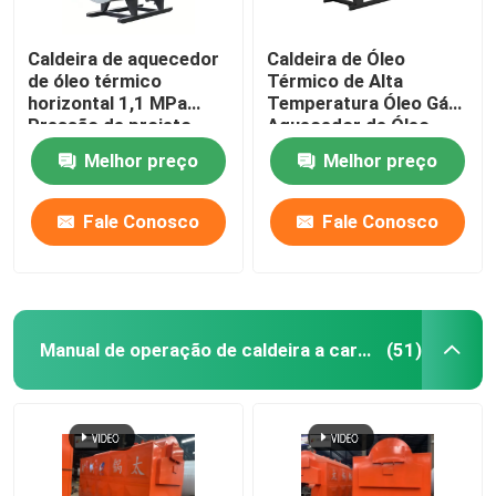
Caldeira de aquecedor
Caldeira de Óleo
de óleo térmico
Térmico de Alta
horizontal 1,1 MPa
Temperatura Óleo Gás
Pressão de projeto
Aquecedor de Óleo
96% de eficiência
Quente Horizontal
Melhor preço
Melhor preço
térmica
Fale Conosco
Fale Conosco
Manual de operação de caldeira a carvão
(51)