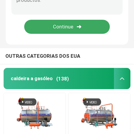
Caldeira de tubo de água ateada fogo carvão
gerador de vapor elétrico
Autoclave de impregnação
OUTRAS CATEGORIAS DOS EUA
Caldeira a Vapor Tubular
caldeira a gasóleo
(138)
Fornalha do ar quente
reator alinhado de vidro
Aparelhos auxiliares de caldeiras