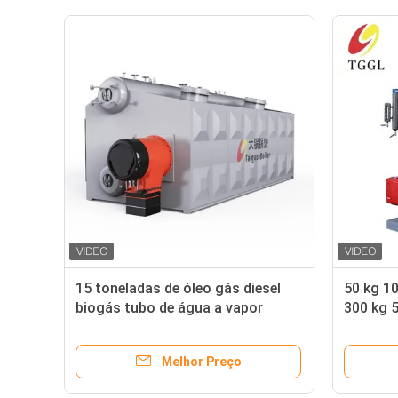
15 toneladas de óleo gás diesel
50 kg 1
biogás tubo de água a vapor
300 kg 
caldeira industrial economia de
Gerador 
energia
diesel L
Melhor Preço