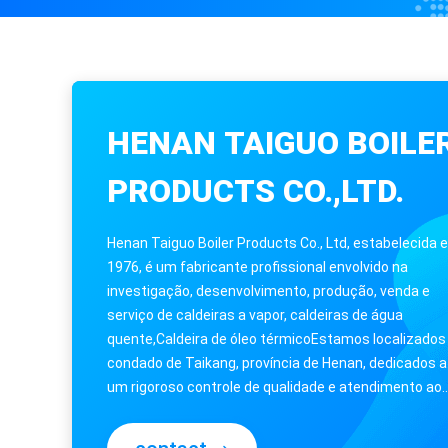
HENAN TAIGUO BOILE
PRODUCTS CO.,LTD.
Henan Taiguo Boiler Products Co., Ltd, estabelecida 
1976, é um fabricante profissional envolvido na
investigação, desenvolvimento, produção, venda e
serviço de caldeiras a vapor, caldeiras de água
quente,Caldeira de óleo térmicoEstamos localizados
condado de Taikang, província de Henan, dedicados a
um rigoroso controle de qualidade e atendimento ao
cliente,Os nossos funcionários experientes ...