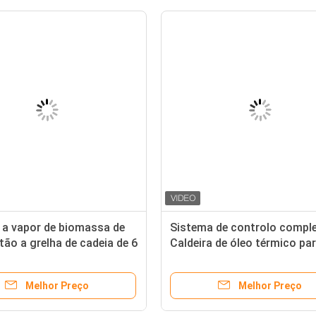
a a vapor de biomassa de
Sistema de controlo compl
ão a grelha de cadeia de 6
Caldeira de óleo térmico pa
as semi-automática para a
operação fácil e segura
a química
Melhor Preço
Melhor Preço