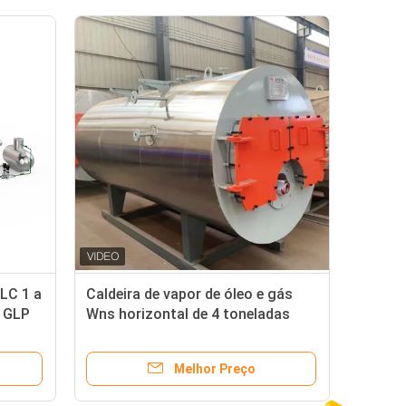
PLC 1 a
Caldeira de vapor de óleo e gás
l GLP
Wns horizontal de 4 toneladas
com controlo remoto para o
processamento de madeira
Melhor Preço