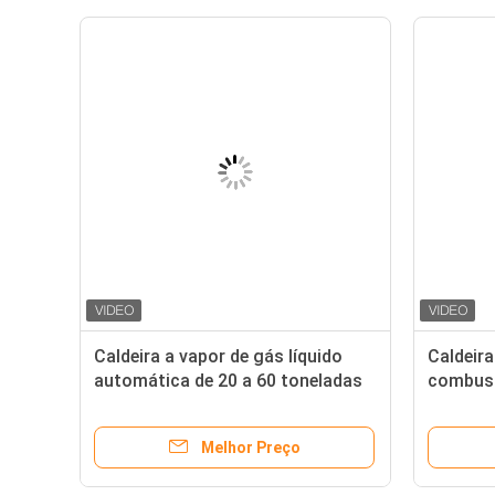
Caldeira a vapor de gás líquido
Caldeir
automática de 20 a 60 toneladas
combust
SZS Caldeira a vapor de tubo de
tonelad
água a óleo
indústri
Melhor Preço