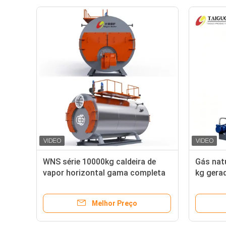
WNS série 10000kg caldeira de
Gás natu
vapor horizontal gama completa
kg gera
de equipamentos personalizados
combust
intelige
Melhor Preço