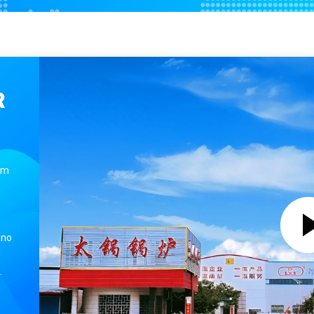
Caldeira de vapor de pellets de madeira de biomassa industrial 1,0Mpa 1,25Mpa 1,6Mpa
Caldeira de Vapor de Biomassa Horizontal TAIGUO Caldeira de Grade de Cadeia de Controle Inteligente PLC
Caldeira de Vapor com Grade de Biomassa Série DZL 1-20t/H 83% de Eficiência
Máquina automática de impregnação de madeira Autoclave Planta de tratamento de madeira
R
Autoclave de impregnação automática para planta de tratamento de madeira anticorrosão
em
 no