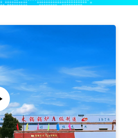
Autoclave de impregnação personalizada com válvula de alívio de pressão para processamento de madeira
Caldeira de Vapor de Biomassa com Grelha de Corrente 1-20t/H Caldeira de Fogão com Grelha de Corrente para Indústria de Aquicultura
Preço de autoclave de madeira para vaso de pressão de melhor qualidade para tingimento de madeira
Estabilizador de pellets de madeira DN1000 autoclave tratamento de madeira tanque de tratamento de madeira
Máquina de processamento de madeira de impregnação Vaso de pressão Tanque de tratamento de madeira