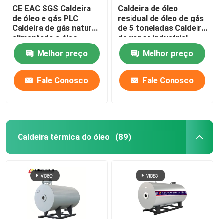
CE EAC SGS Caldeira
Caldeira de óleo
de óleo e gás PLC
residual de óleo de gás
Caldeira de gás natural
de 5 toneladas Caldeira
alimentada a óleo
de vapor industrial
para indústria leve de
Melhor preço
Melhor preço
ferro
Fale Conosco
Fale Conosco
Caldeira térmica do óleo
(89)