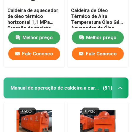
Caldeira de aquecedor
Caldeira de Óleo
de óleo térmico
Térmico de Alta
horizontal 1,1 MPa
Temperatura Óleo Gás
Pressão de projeto
Aquecedor de Óleo
96% de eficiência
Quente Horizontal
Melhor preço
Melhor preço
térmica
Fale Conosco
Fale Conosco
Manual de operação de caldeira a carvão
(51)