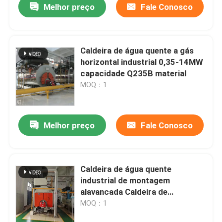
Melhor preço
Fale Conosco
Caldeira de água quente a gás
horizontal industrial 0,35-14MW
capacidade Q235B material
MOQ：1
Melhor preço
Fale Conosco
Caldeira de água quente
industrial de montagem
alavancada Caldeira de
aquecimento de água quente
MOQ：1
horizontal