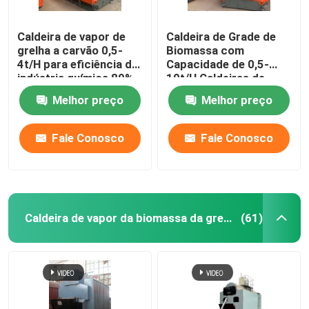
Caldeira de vapor de
Caldeira de Grade de
grelha a carvão 0,5-
Biomassa com
4t/H para eficiência da
Capacidade de 0,5-
indústria química 89%
10t/H Caldeiras de
Vapor de Biomassa
Melhor preço
Melhor preço
com Controle PLC
Fale Conosco
Fale Conosco
Caldeira de vapor da biomassa da grelha da corrente
(61)