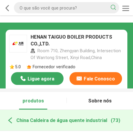
HENAN TAIGUO BOILER PRODUCTS
CO.,LTD.
Room 710, Zhengyan Building, Intersection
Of Wantong Street, Xinyi Road,China
5.0
Fornecedor verificado
Ligue agora
Fale Conosco
produtos
Sobre nós
China Caldeira de água quente industrial
(73)