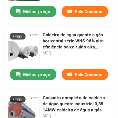
Melhor preço
Fale Conosco
Caldeira de água quente a gás
horizontal série WNS 96% alta
eficiência baixo ruído alta
segurança
MOQ：1
Melhor preço
Fale Conosco
Casa
Conjunto completo de caldeira
Produtos
de água quente industrial 0,35-
14MW caldeira de água a gás
Vídeos
MOQ：1