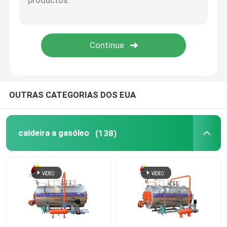
Caldeira de tubo de água ateada fogo carvão
gerador de vapor elétrico
Autoclave de impregnação
OUTRAS CATEGORIAS DOS EUA
Caldeira a Vapor Tubular
caldeira a gasóleo
(138)
Fornalha do ar quente
reator alinhado de vidro
Aparelhos auxiliares de caldeiras