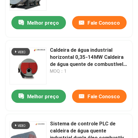
Sobre nós
Melhor preço
Fale Conosco
Excursão da fábrica
Caldeira de água industrial
Controle da qualidade
horizontal 0,35-14MW Caldeira
de água quente de combustível
duplo CE SGS
MOQ：1
Contacte-nos
Notícia
Melhor preço
Fale Conosco
Peça umas citações
Sistema de controle PLC de
caldeira de água quente
caldeira a gasóleo
industrial dupla óleo combustível