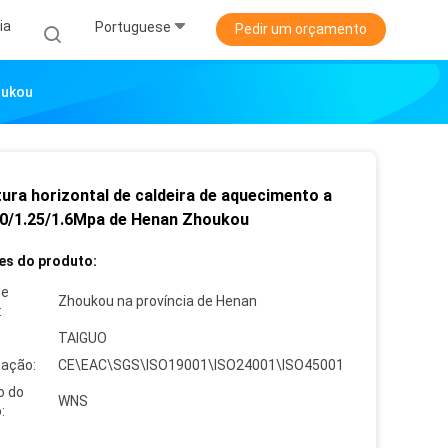
ia
Portuguese
Pedir um orçamento
oukou
tura horizontal de caldeira de aquecimento a
.0/1.25/1.6Mpa de Henan Zhoukou
es do produto:
de
Zhoukou na província de Henan
:
TAIGUO
cação:
CE\EAC\SGS\ISO19001\ISO24001\ISO45001
o do
WNS
: