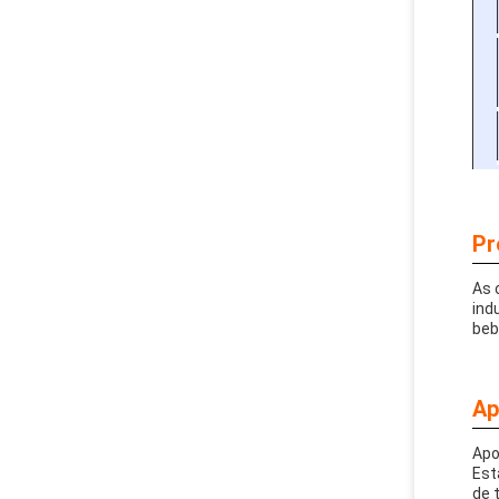
Pr
As 
ind
beb
Ap
Apo
Est
de 