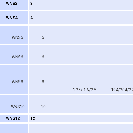
WNS3
3
WNS4
4
WNS5
5
WNS6
6
WNS8
8
1.25/ 1.6/2.5
194/204/2
WNS10
10
WNS12
12