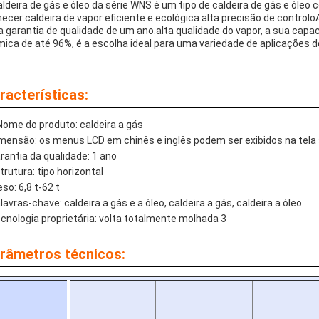
aldeira de gás e óleo da série WNS é um tipo de caldeira de gás e óleo
necer caldeira de vapor eficiente e ecológica.alta precisão de contro
 garantia de qualidade de um ano.alta qualidade do vapor, a sua capac
mica de até 96%, é a escolha ideal para uma variedade de aplicações 
racterísticas:
Nome do produto: caldeira a gás
mensão: os menus LCD em chinês e inglês podem ser exibidos na tela 
rantia da qualidade: 1 ano
trutura: tipo horizontal
so: 6,8 t-62 t
lavras-chave: caldeira a gás e a óleo, caldeira a gás, caldeira a óleo
cnologia proprietária: volta totalmente molhada 3
râmetros técnicos: