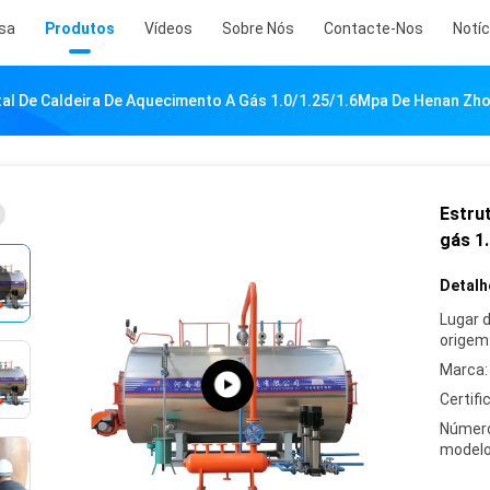
sa
Produtos
Vídeos
Sobre Nós
Contacte-Nos
Notíc
tal De Caldeira De Aquecimento A Gás 1.0/1.25/1.6Mpa De Henan Zh
Estru
gás 1
Detalh
Lugar 
origem
Marca:
Certifi
Númer
modelo