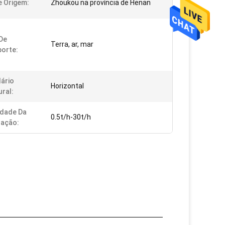
e Origem:
Zhoukou na província de Henan
De
Terra, ar, mar
orte:
ário
Horizontal
ural:
idade Da
0.5t/h-30t/h
ração: