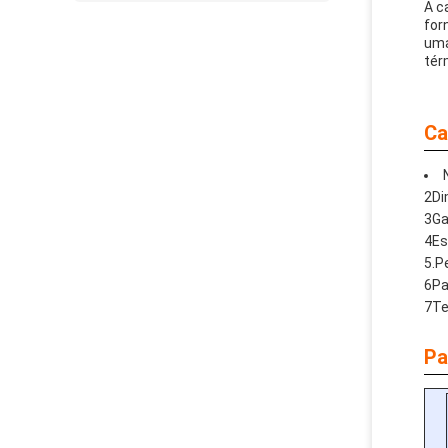
A c
for
uma
tér
Ca
2Di
3Ga
4Es
5.Pe
6Pa
7Te
Pa