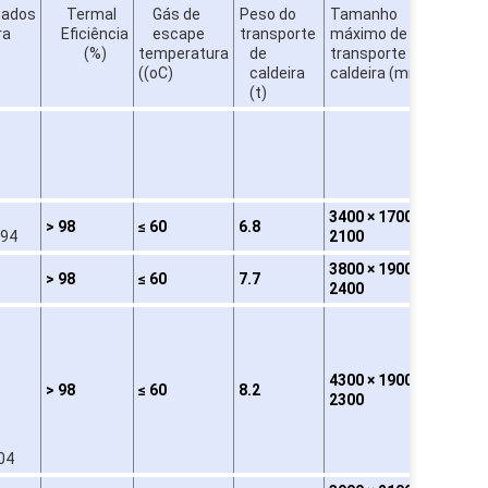
cados
Termal
Gás de
Peso do
Tamanho
Cons
ra
Eficiência
escape
transporte
máximo de
comb
(%)
temperatura
de
transporte da
((oC)
caldeira
caldeira (mm)
(t)
Ól
le
(k
3400 × 1700 ×
> 98
≤ 60
6.8
61.5
194
2100
3800 × 1900 ×
> 98
≤ 60
7.7
93.7
2400
4300 × 1900 ×
> 98
≤ 60
8.2
125
2300
04