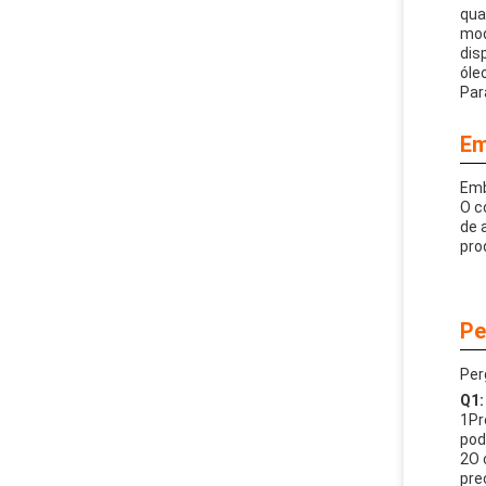
qua
mod
dis
óle
Par
Em
Emb
O c
de 
pro
Pe
Per
Q1:
1Pr
pod
2O 
pre