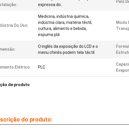
País D
stalação:
expressa do、
Medicina, indústria química,
indústria clara, matéria têxtil,
Modo 
dústria Do Uso:
cultura, alimento e bebida,
Transp
espuma plá
O inglês da exposição do LCD e o
Formul
imensão:
menu chinês podem tela táctil
Estrut
Capac
emento Elétrico:
PLC
Evapo
ição de produto
scrição do produto: