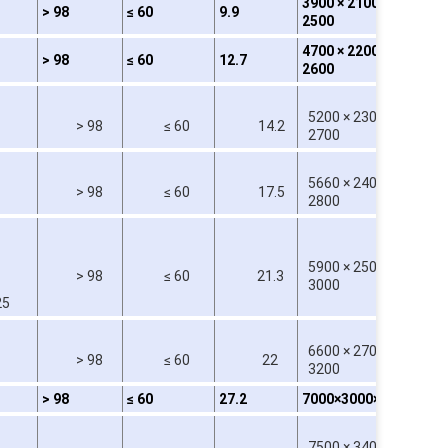
3900 × 2100 ×
> 98
≤ 60
9.9
187.
2500
4700 × 2200 ×
> 98
≤ 60
12.7
250
2600
5200 × 2300 ×
> 98
≤ 60
14.2
31
2700
5660 × 2400 ×
> 98
≤ 60
17.5
3
2800
5900 × 2500 ×
> 98
≤ 60
21.3
5
3000
25
6600 × 2700 ×
> 98
≤ 60
22
6
3200
> 98
≤ 60
27.2
7000×3000×330
750
7500 × 3400 ×