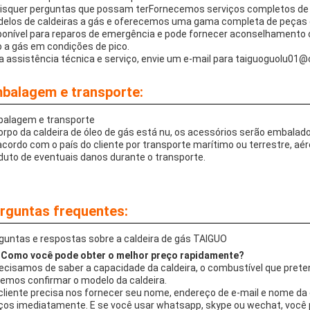
isquer perguntas que possam terFornecemos serviços completos de 
elos de caldeiras a gás e oferecemos uma gama completa de peças
ponível para reparos de emergência e pode fornecer aconselhamento o
o a gás em condições de pico.
a assistência técnica e serviço, envie um e-mail para taiguoguolu01@
balagem e transporte:
alagem e transporte
orpo da caldeira de óleo de gás está nu, os acessórios serão embalad
acordo com o país do cliente por transporte marítimo ou terrestre, a
duto de eventuais danos durante o transporte.
rguntas frequentes:
guntas e respostas sobre a caldeira de gás TAIGUO
 Como você pode obter o melhor preço rapidamente?
ecisamos de saber a capacidade da caldeira, o combustível que preten
emos confirmar o modelo da caldeira.
cliente precisa nos fornecer seu nome, endereço de e-mail e nome da 
ços imediatamente. E se você usar whatsapp, skype ou wechat, você 