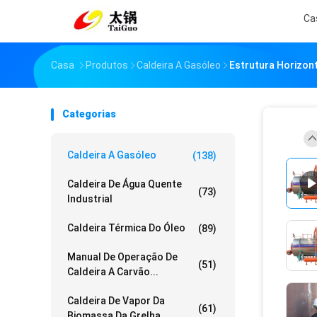
Ca
Casa
Produtos
Caldeira A Gasóleo
Estrutura Horizon
Categorias
Caldeira A Gasóleo
(138)
Caldeira De Água Quente
(73)
Industrial
Caldeira Térmica Do Óleo
(89)
Manual De Operação De
(51)
Caldeira A Carvão...
Caldeira De Vapor Da
(61)
Biomassa Da Grelha ...