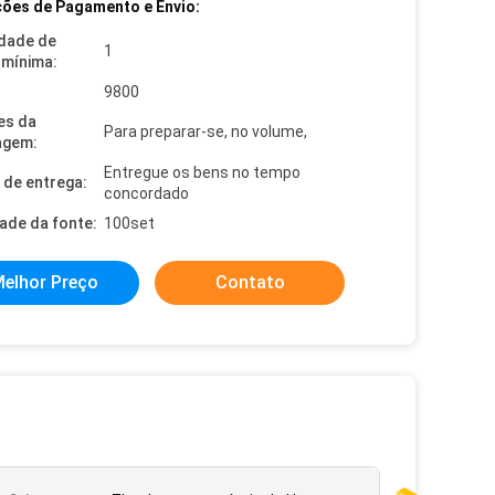
ões de Pagamento e Envio:
dade de
1
mínima:
9800
es da
Para preparar-se, no volume,
agem:
Entregue os bens no tempo
de entrega:
concordado
dade da fonte:
100set
elhor Preço
Contato