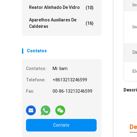
In
Reator Alinhado De Vidro
(10)
Aparelhos Auxiliares De
(16)
Caldeiras
In
Contatos
D
Contatos:
Mr. liam
El
Telefone:
+8613213246599
Descr
Fax:
00-86-13213246599
Contato
De