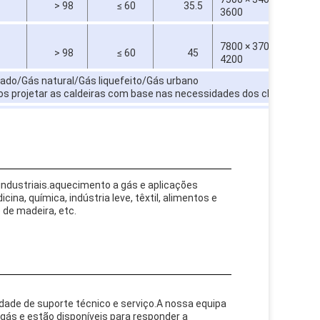
> 98
≤ 60
35.5
93
3600
7800 × 3700 ×
> 98
≤ 60
45
1
4200
esado/Gás natural/Gás liquefeito/Gás urbano
s projetar as caldeiras com base nas necessidades dos clientes.
 industriais.aquecimento a gás e aplicações
ina, química, indústria leve, têxtil, alimentos e
 de madeira, etc.
ade de suporte técnico e serviço.A nossa equipa
gás e estão disponíveis para responder a