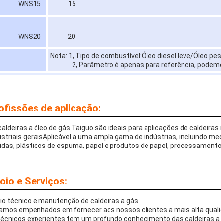
WNS15
15
WNS20
20
Nota: 1, Tipo de combustível:Óleo diesel leve/Óleo p
2, Parâmetro é apenas para referência, podemo
ofissões de aplicação:
caldeiras a óleo de gás Taiguo são ideais para aplicações de caldeiras
ustriais geraisAplicável a uma ampla gama de indústrias, incluindo medic
idas, plásticos de espuma, papel e produtos de papel, processamento
oio e Serviços:
io técnico e manutenção de caldeiras a gás
amos empenhados em fornecer aos nossos clientes a mais alta qualid
técnicos experientes tem um profundo conhecimento das caldeiras a 