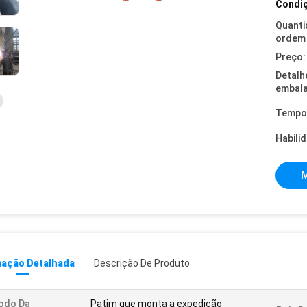
Condiç
Quanti
ordem 
Preço:
Detalh
embal
Tempo 
Habili
M
mação Detalhada
Descrição De Produto
odo Da
Patim que monta a expedição