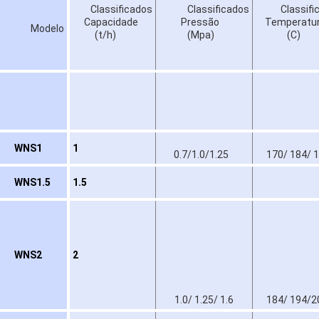
Classificados
Classificados
Classifi
Capacidade
Pressão
Temperatu
Modelo
(t/h)
(Mpa)
(C)
WNS1
1
0.7/1.0/1.25
170/ 184/ 
WNS1.5
1.5
WNS2
2
1.0/ 1.25/ 1.6
184/ 194/2