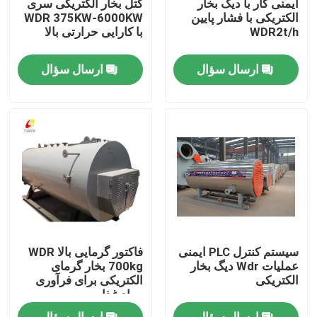
ایمنی کار با دیگ بخار
کتل بخار الکتریکی سری
الکتریکی با فشار پایین
WDR 375KW-6000KW
WDR2t/h
با کارایی حرارتی بالا
درباره ما
ارسال سؤال
ارسال سؤال
تور کارخانه
کنترل کیفیت
با ما تماس بگیرید
اخبار
سیستم کنترل PLC ایمنی
فاکتور گرمایی بالا WDR
درخواست نقل قول
عملیات Wdr دیگ بخار
700kg بخار گرمای
الکتریکی
الکتریکی برای فرآوری
مواد غذایی
دیگ نفت گاز
ارسال سؤال
ارسال سؤال