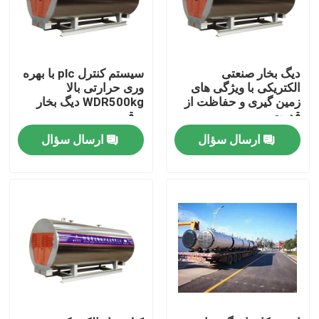
دیگ بخار صنعتی
سیستم کنترل plc با بهره
الکتریکی با ویژگی های
وری حرارتی بالا
زمین گیری و حفاظت از
WDR500kg دیگ بخار
قدرت
برقی
ارسال سؤال
ارسال سؤال
صفحه اصلی
محصولات
فیلم های