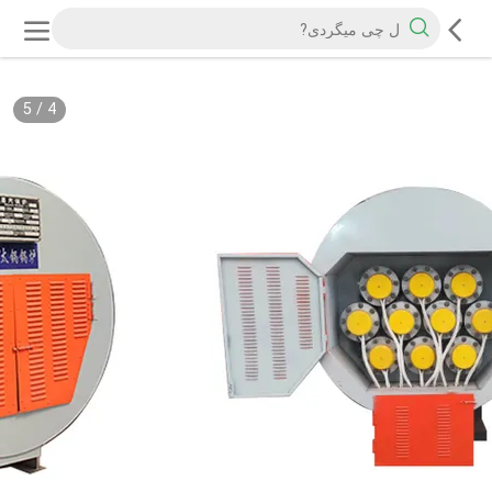
5
/
4