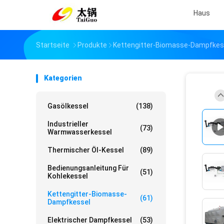
Haus
Startseite
Produkte
Kettengitter-Biomasse-Dampfkes
Kategorien
Gasölkessel
(138)
Industrieller
(73)
Warmwasserkessel
Thermischer Öl-Kessel
(89)
Bedienungsanleitung Für
(51)
Kohlekessel
Kettengitter-Biomasse-
(61)
Dampfkessel
Elektrischer Dampfkessel
(53)