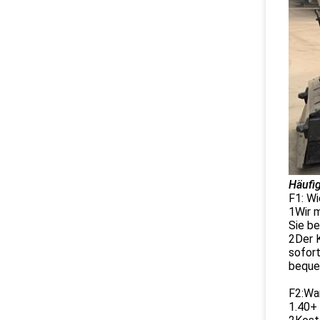
Häufig
F1: W
1Wir 
Sie be
2Der 
sofort
beque
F2:Wa
1.40+ 