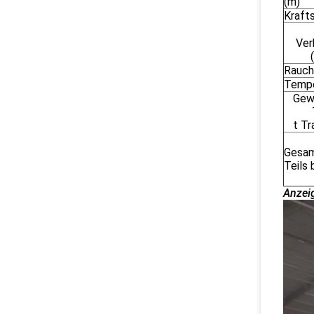
(m)
Kraft
Ver
Rauch
Tempe
Gew
t Tr
Gesam
Teils 
Anzei