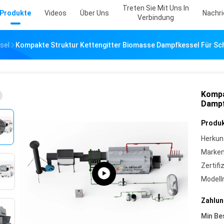
Treten Sie Mit Uns In
Produkte
Videos
Über Uns
Nachr
Verbindung
sel
Kompakte Struktur Kettengitter Biomasse Dampfkessel Für Sc
Kompa
Dampf
Produk
Herkun
Marke
Zertifi
Model
Zahlun
Min Be