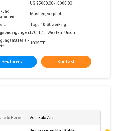
US $5000.00-10000.00
ckung
Massen, verpackt
ationen:
eit:
Tage 10-30working
gsbedingungen:
L/C, T/T, Western Union
gungsmaterial-
100SET
it:
Bestpreis
Kontakt
urelle Form:
Vertikale Art
Biomassepartikel, Kohle,