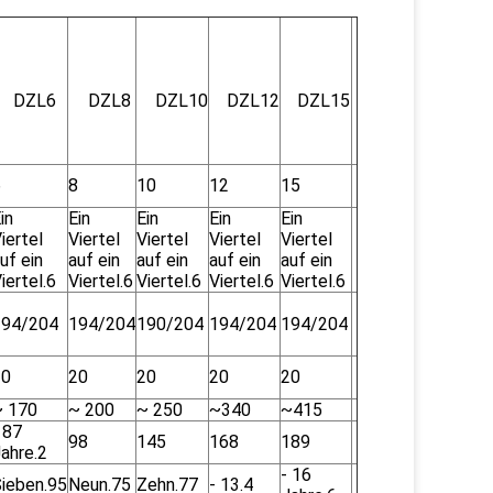
DZL6
DZL8
DZL10
DZL12
DZL15
6
8
10
12
15
in
Ein
Ein
Ein
Ein
iertel
Viertel
Viertel
Viertel
Viertel
uf ein
auf ein
auf ein
auf ein
auf ein
iertel.6
Viertel.6
Viertel.6
Viertel.6
Viertel.6
194/204
194/204
190/204
194/204
194/204
20
20
20
20
20
~ 170
~ 200
~ 250
~340
~415
 87
98
145
168
189
ahre.2
- 16
ieben.95
Neun.75
Zehn.77
- 13.4