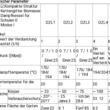
ischer Parameter:
DZL1
DZL2
DZL3
DZL4
Modus I
ikel
ert der Verdunstung
1
2
3
4
azität (t/h)
Ein
E
0. 7 / 1. 0
0. 7 / 1. 0
0. 7 / 1. 0
Viertel
V
ruck ((Mpa))
/
/
/
auf ein
a
Einer.25
Einer.25
Einer.25
Viertel.6
V
170/
170/
170/ 184
ampftemperatur (°C)
184/
184/
194/204
/ 194
194
194
rtemperatur für die
20
20
20
20
r
Körper
~ 33
~ 50
~ 75
~ 100
läche
- 20? -
- 25
- Ich bin
-
Verbraucherschutz
33. 12
20?7
Jahre.3
28.6
J
ame Fläche der Garten
Zwei.22
4. 1
Fünf.85
6.2
S