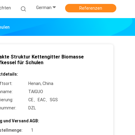
German
ichten
Referenzen
hulen
kte Struktur Kettengitter Biomasse
kessel für Schulen
tdetails:
ftsort:
Henan, China
nname:
TAIGUO
zierung:
CE、EAC、SGS
lnummer:
DZL
g und Versand AGB:
stellmenge:
1