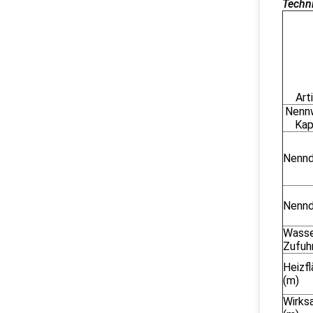
Techn
Art
Nennw
Kap
Nennd
Nennd
Wasse
Zufuh
Heizf
(m)
Wirks