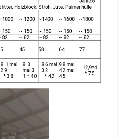
Jahre.6
tter, Holzblock, Stroh, Jute, Palmenhülle
~ 1000
~ 1200
~1400
~ 1600
~1800
~ 150
~ 150
~ 150
~ 150
~ 150
~ 82
~ 82
~ 82
~ 82
~ 82
35
45
58
64
77
8. 1 mal
8. 3
8.6 mal
9.8 mal
12,9*4
2.9
mal 3.
3.2
4.2 mal
* 7.5
* 3.8
1 * 4.0
* 4.2
4.5