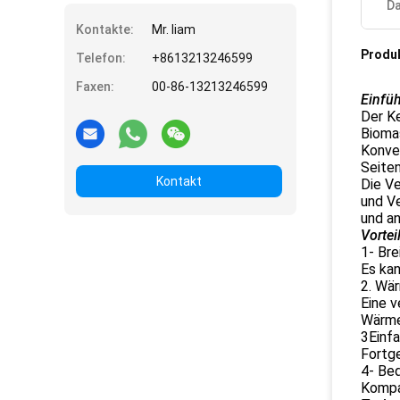
Da
Kontakte:
Mr. liam
Produ
Telefon:
+8613213246599
Faxen:
00-86-13213246599
Einfü
Der Ke
Biomas
Konvek
Seiten
Kontakt
Die V
und Ve
und a
Vortei
1- Bre
Es kan
2. Wä
Eine 
Wärme
3Einf
Fortg
4- Be
Kompak