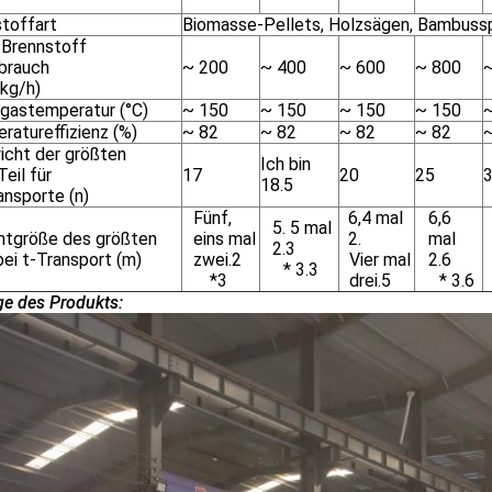
stoffart
Biomasse-Pellets, Holzsägen, Bambusspli
Brennstoff
brauch
~ 200
~ 400
~ 600
~ 800
(kg/h)
gastemperatur (°C)
~ 150
~ 150
~ 150
~ 150
ratureffizienz (%)
~ 82
~ 82
~ 82
~ 82
icht der größten
Ich bin
Teil für
17
20
25
18.5
ansporte (n)
Fünf,
6,4 mal
6,6
5. 5 mal
tgröße des größten
eins mal
2.
mal
2.3
bei t-Transport (m)
zwei.2
Vier mal
2.6
* 3.3
*3
drei.5
* 3.6
ge des Produkts: