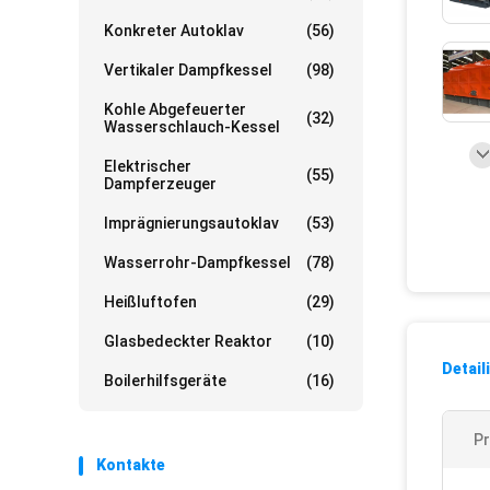
Konkreter Autoklav
(56)
Vertikaler Dampfkessel
(98)
Kohle Abgefeuerter
(32)
Wasserschlauch-Kessel
Elektrischer
(55)
Dampferzeuger
Imprägnierungsautoklav
(53)
Wasserrohr-Dampfkessel
(78)
Heißluftofen
(29)
Glasbedeckter Reaktor
(10)
Detail
Boilerhilfsgeräte
(16)
Pr
Kontakte