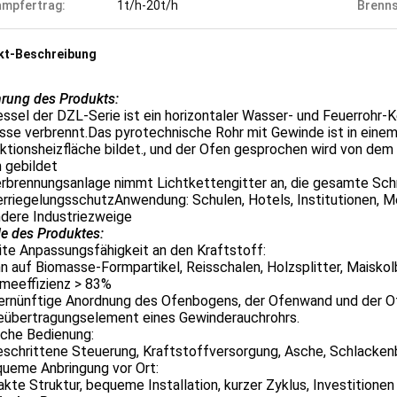
mpfertrag:
1t/h-20t/h
Brenns
kt-Beschreibung
hrung des Produkts:
ssel der DZL-Serie ist ein horizontaler Wasser- und Feuerrohr-
se verbrennt.Das pyrotechnische Rohr mit Gewinde ist in einem
tionsheizfläche bildet., und der Ofen gesprochen wird von dem
 gebildet
erbrennungsanlage nimmt Lichtkettengitter an, die gesamte Sch
rriegelungsschutzAnwendung: Schulen, Hotels, Institutionen, Me
ndere Industriezweige
le des Produktes:
ite Anpassungsfähigkeit an den Kraftstoff:
n auf Biomasse-Formpartikel, Reisschalen, Holzsplitter, Maisko
rmeeffizienz > 83%
vernünftige Anordnung des Ofenbogens, der Ofenwand und der Of
übertragungselement eines Gewinderauchrohrs.
ache Bedienung:
eschrittene Steuerung, Kraftstoffversorgung, Asche, Schlacken
queme Anbringung vor Ort:
te Struktur, bequeme Installation, kurzer Zyklus, Investitionen i