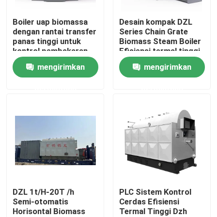
Boiler uap biomassa
Desain kompak DZL
Tentang kami
dengan rantai transfer
Series Chain Grate
panas tinggi untuk
Biomass Steam Boiler
kontrol pembakaran
Efisiensi termal tinggi
Tur Pabrik
mengirimkan
mengirimkan
permintaan
permintaan
Kontrol kualitas
Hubungi kami
Berita
Permintaan Penawaran
DZL 1t/H-20T /h
PLC Sistem Kontrol
Semi-otomatis
Cerdas Efisiensi
Horisontal Biomass
Termal Tinggi Dzh
Ketel Minyak Gas