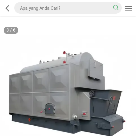
3
/
6