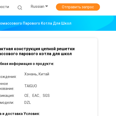
Russian
вости
Отправить запрос
иомассового Парового Котла Для Школ
ктная конструкция цепной решетки
ссового парового котла для школ
бная информация о продукте:
Хэнань, Китай
хождения:
нное
TAIGUO
нование:
фикация:
CE、EAC、SGS
 модели:
DZL
а и доставка Условия: