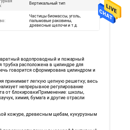
турная
Вертикальный тип
:
Частицы биомассы, уголь,
во:
пальмовые раковины,
древесные щелочи и т.д.
озвратный водопроводный и пожарный
 трубка расположена в цилиндре для
печь говорится сформирована цилиндром и
ия принимает легкую цепную решетку; весь
еализует непрерывное регулирование
ита от блокировкиПрименение: школы,
учук, химия, бумага и другие отрасли
вой кожуре, древесным щебам, кукурузным