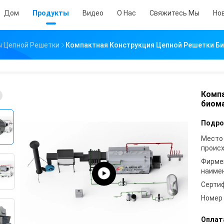
Дом
Продукты
Видео
О Нас
Свяжитесь Мы
Но
ы Цепной Решетки
Компактная Конструкция Цепной Решетки Б
Компа
биома
Подро
Место
проис
Фирме
наиме
Серти
Номер
Оплат