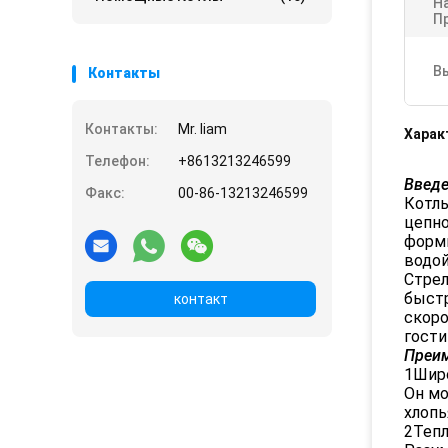
Н
П
В
Контакты
Контакты:
Mr. liam
Харак
Телефон:
+8613213246599
Введе
Факс:
00-86-13213246599
Котлы
цепно
форми
водой
Стрел
быстр
контакт
скоро
гости
Преим
1Широ
Он мо
хлопь
2Тепл