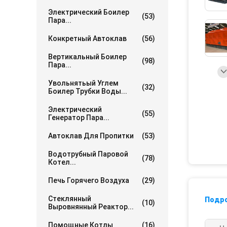
Электрический Боилер
(53)
Пара...
Конкретный Автоклав
(56)
Вертикальный Боилер
(98)
Пара...
Увольнятьый Углем
(32)
Боилер Трубки Воды...
Электрический
(55)
Генератор Пара...
Автоклав Для Пропитки
(53)
Водотрубный Паровой
(78)
Котел...
Печь Горячего Воздуха
(29)
Стеклянный
Подр
(10)
Выровнянный Реактор...
Помощные Котлы
(16)