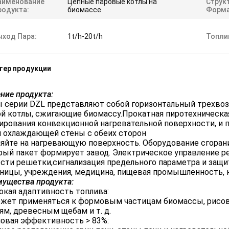
аименование
Цепные паровые котлы на
Струк
родукта:
биомассе
Форма
ыход Пара:
1t/h-20t/h
Топли
тер продукции
ние продукта:
 серии DZL представляют собой горизонтальный трехв
й котлы, сжигающие биомассу.Прокатная пиротехническая
рования конвекционной нагревательной поверхности, и 
 охлаждающей стены с обеих сторон
яйте на нагревающую поверхность. Оборудование сгоран
ый пакет формирует завод. Электрическое управление р
сти решетки,сигнализация предельного параметра и защ
ницы, учреждения, медицина, пищевая промышленность, ка
ущества продукта:
кая адаптивность топлива:
жет применяться к формовым частицам биомассы, рисо
ям, древесным щебам и т. д.
овая эффективность > 83%: