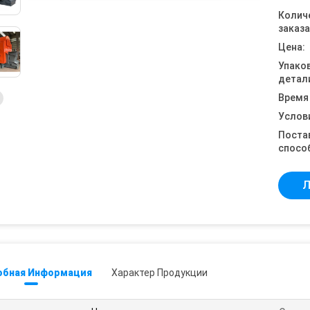
Колич
заказа
Цена:
Упако
детал
Время
Услов
Поста
спосо
Л
обная Информация
Характер Продукции