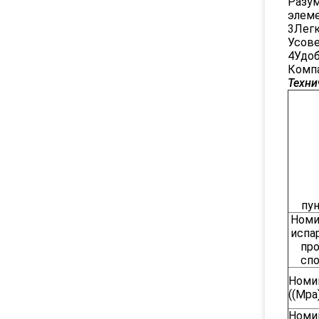
Разум
элеме
3Легк
Усове
4Удоб
Компа
Техни
пу
Номи
испа
пр
спо
Номи
((Mpa
Номи