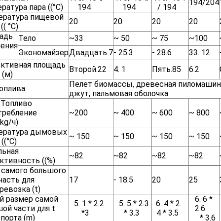
194/204
ратура пара ((°C)
194
194
/ 194
ература пищевой
20
20
20
20
(( °C)
адь
Тело
~33
~ 50
~ 75
~100
ления
Экономайзер
Двадцать.7
- 25.3
- 28.6
33. 12.
ктивная площадь
Второй.22
4. 1
Пять.85
6.2
 (м)
Пелет биомассы, древесная пиломашина
оплива
джут, пальмовая оболочка
Топливо
требление
~200
~ 400
~ 600
~ 800
(kg/ч)
ература дымовых
~ 150
~ 150
~ 150
~ 150
((°C)
льная
~82
~82
~82
~82
ктивность ((%)
 самого большого
часть для
17
- 18.5
20
25
ревозка (t)
й размер самой
6. 6 *
5. 1 * 2.2
5. 5 * 2.3
6. 4 * 2.
ой части для t
2.6
*3
* 3.3
4 * 3.5
порта (m)
* 3.6