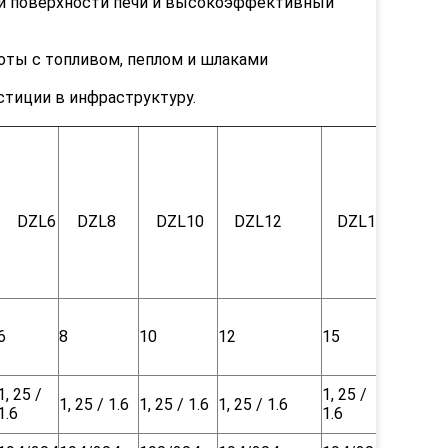
ной поверхности печи и высокоэффективный
оты с топливом, пеплом и шлаками
стиции в инфраструктуру.
DZL6
DZL8
DZL10
DZL12
DZL15
6
8
10
12
15
1, 25 /
1, 25 /
1, 25 / 1.6
1, 25 / 1.6
1, 25 / 1.6
1.6
1.6