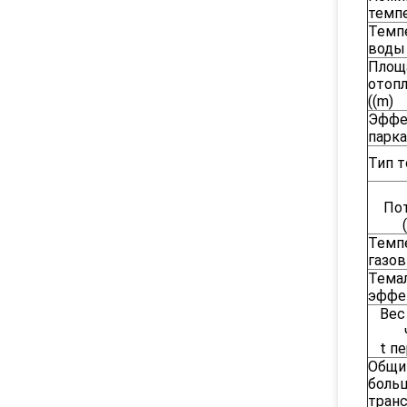
темпе
Темп
воды 
Площ
отоп
((m)
Эффе
парка
Тип т
По
Темп
газов 
Тема
эффе
Вес
t пе
Общи
больш
транс