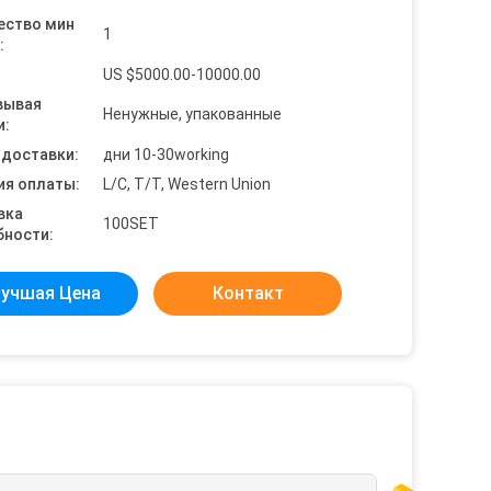
ество мин
1
:
US $5000.00-10000.00
вывая
Ненужные, упакованные
и:
 доставки:
дни 10-30working
ия оплаты:
L/C, T/T, Western Union
вка
100SET
бности:
учшая Цена
Контакт