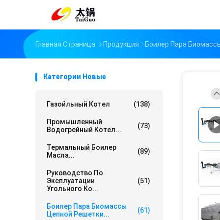
Главная Страница
Продукция
Боилер Пара Биомасс
Категории Новые
Газойльный Котел
(138)
Промышленный
(73)
Водогрейный Котел...
Термальный Боилер
(89)
Масла...
Руководство По
Эксплуатации
(51)
Угольного Ко...
Боилер Пара Биомассы
(61)
Цепной Решетки...