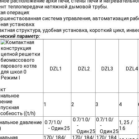
ное расположение арки печи, стены печи и нагреватель
нт теплопередачи натяжной дымовой трубы.
ая операция:
ршенствованная система управления, автоматизация раб
ная установка:
ктная структура, удобная установка, короткий цикл, инве
ческий параметр:
DZL1
DZL2
DZL3
DZL4
Режим I
нкт
нальное
рение
1
2
3
4
опускная
собность ((t/h)
0.7/1.0/
0.7/1.0/
нальное давление
0.7/1.0/
1, 25 /
-
-
)
- Один.25
1.6
Один.25
Один.25
нальная
170/ 184/
170/ 184/
170/ 184