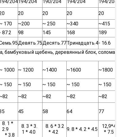
194/204
194/204
190/204
194/204
194/204
20
20
20
20
20
~ 170
~200
~ 250
~340
~415
- 87.2
98
145
168
189
Семь.95
Девять.75
Десять.77
Тринадцать.4
- 16.6
, бамбуковый щебень, деревянный блок, солома,
~ 1000
~ 1200
~1400
~1600
~1800
~ 150
~ 150
~ 150
~ 150
~ 150
~82
~82
~82
~82
~82
35
45
58
64
77
8. 1 *
8. 3 * 3.
8. 6 * 3.2
12,9*4
2.9
9. 8 * 4. 2 * 4.5
1 * 4.0
* 4.2
* 7.5
* 3.8