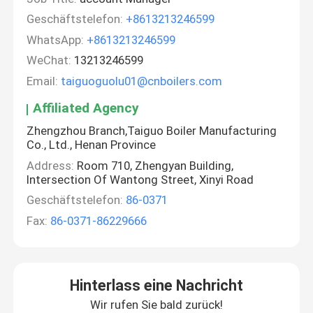
Geschäftstelefon:
+8613213246599
WhatsApp:
+8613213246599
WeChat:
13213246599
Email:
taiguoguolu01@cnboilers.com
Affiliated Agency
Zhengzhou Branch,Taiguo Boiler Manufacturing
Co., Ltd., Henan Province
Address:
Room 710, Zhengyan Building,
Intersection Of Wantong Street, Xinyi Road
Geschäftstelefon:
86-0371
Fax:
86-0371-86229666
Hinterlass eine Nachricht
Wir rufen Sie bald zurück!