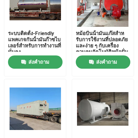
เกี่ยวกับเรา
ระบบติดตั้ง-Friendly
หม้อปั่นน้ํามันแก๊สสําห
ทัวร์โรงงาน
แพคเกจกันน้ํามันก๊าซไบ
รับการใช้งานที่ปลอดภัย
เลอร์สําหรับการทํางานที่
และง่าย ๆ กับเครื่อง
มั่นคง
ควบคุมอัตโนมัติหม้อปั่น
ควบคุมคุณภาพ
น้ําหม้อระดับสูง
ส่งคำถาม
ส่งคำถาม
ติดต่อเรา
ข่าว
ขอใบเสนอราคา
หม้อต้มน้ำมันแก๊ส