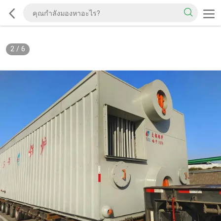
2
/
6