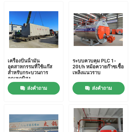
เครื่องปั่นน้ํามัน
ระบบควบคุม PLC 1-
อุตสาหกรรมที่ใช้แก๊ส
20t/h หม้อควายก๊าซเชื้อ
สําหรับกระบวนการ
เพลิงแนวราบ
อุณหภูมิสูง
ส่งคำถาม
ส่งคำถาม
บ้าน
สินค้า
วิดีโอ