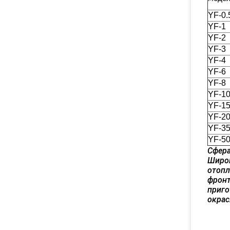
YF-0.
YF-1
YF-2
YF-3
YF-4
YF-6
YF-8
YF-1
YF-1
YF-2
YF-3
YF-5
Сфера
Широк
отопл
фронт
приго
окрас