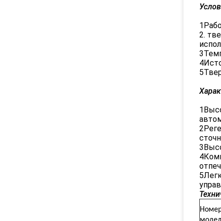
Услов
1Рабо
2. тв
испол
3Темп
4Исто
5Твер
Харак
1Высо
автом
2Реге
сточн
3Высо
4Комп
отпеч
5Легк
управ
Техни
Номе
моде