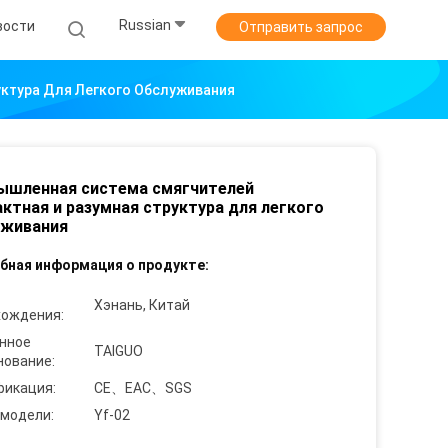
Russian
вости
Отправить запрос
ктура Для Легкого Обслуживания
ышленная система смягчителей
ктная и разумная структура для легкого
уживания
бная информация о продукте:
Хэнань, Китай
хождения:
нное
TAIGUO
нование:
фикация:
CE、EAC、SGS
 модели:
Yf-02