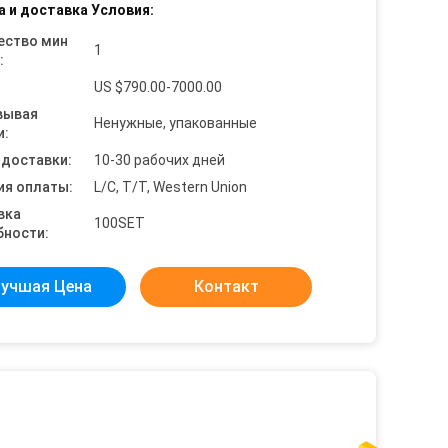
а и доставка Условия:
ество мин
1
:
US $790.00-7000.00
вывая
Ненужные, упакованные
и:
 доставки:
10-30 рабочих дней
ия оплаты:
L/C, T/T, Western Union
вка
100SET
бности:
учшая Цена
Контакт