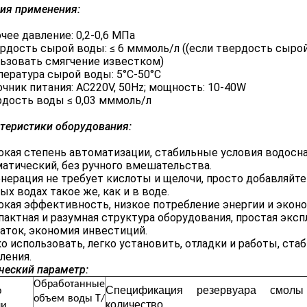
ия применения:
чее давление: 0,2-0,6 МПа
ердость сырой воды: ≤ 6 мммоль/л ((если твердость сырой
ьзовать смягчение известком)
ература сырой воды: 5°C-50°C
чник питания: AC220V, 50Hz; мощность: 10-40W
дость воды ≤ 0,03 мммоль/л
теристики оборудования:
кая степень автоматизации, стабильные условия водосн
атический, без ручного вмешательства.
нерация не требует кислоты и щелочи, просто добавляйте 
ых водах такое же, как и в воде.
кая эффективность, низкое потребление энергии и экон
актная и разумная структура оборудования, простая экс
аток, экономия инвестиций.
о использовать, легко установить, отладки и работы, ст
ления.
ческий параметр:
Обработанные
Спецификация резервуара смол
р
объем воды Т/
количество
ли