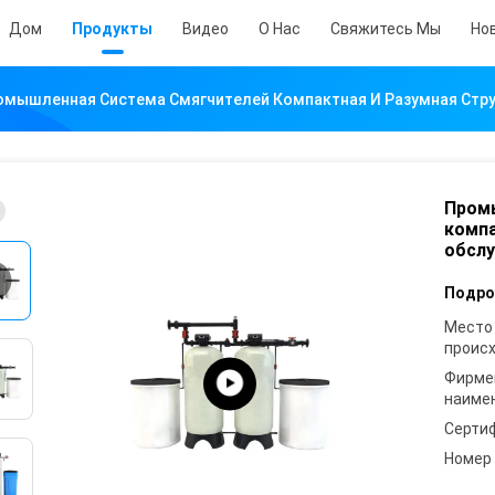
Дом
Продукты
Видео
О Нас
Свяжитесь Мы
Но
омышленная Система Смягчителей Компактная И Разумная Стру
Пром
компа
обсл
Подро
Место
проис
Фирме
наиме
Серти
Номер