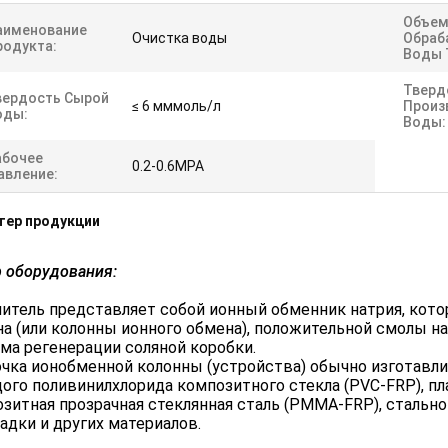
Объе
аименование
Очистка воды
Обраб
родукта:
Воды 
Тверд
вердость Сырой
≤ 6 мммоль/л
Произ
оды:
Воды:
абочее
0.2-0.6MPA
авление:
тер продукции
 оборудования:
итель представляет собой ионный обменник натрия, кото
а (или колонны ионного обмена), положительной смолы н
ма регенерации соляной коробки.
чка ионобменной колонны (устройства) обычно изготавли
ого поливинилхлорида композитного стекла (PVC-FRP), п
зитная прозрачная стеклянная сталь (PMMA-FRP), стально
адки и других материалов.