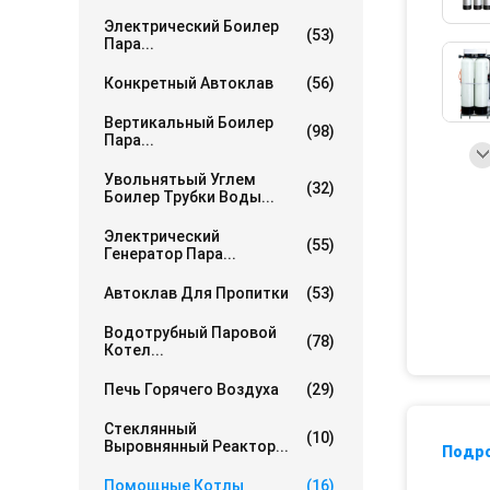
Электрический Боилер
(53)
Пара...
Конкретный Автоклав
(56)
Вертикальный Боилер
(98)
Пара...
Увольнятьый Углем
(32)
Боилер Трубки Воды...
Электрический
(55)
Генератор Пара...
Автоклав Для Пропитки
(53)
Водотрубный Паровой
(78)
Котел...
Печь Горячего Воздуха
(29)
Стеклянный
(10)
Выровнянный Реактор...
Подр
Помощные Котлы
(16)