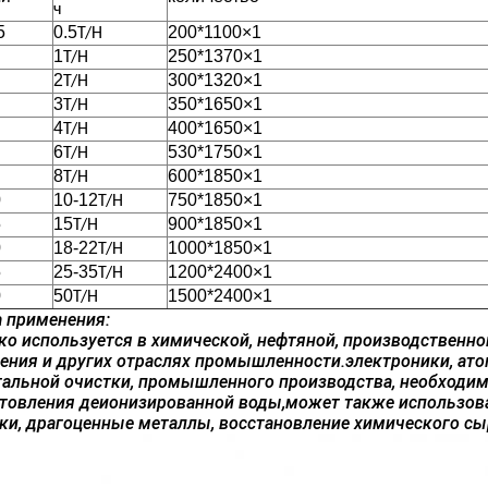
ч
5
0.5
200*1100
×
1
T/H
1
250*1370
×
1
T/H
2
300*1320
×
1
T/H
3
350*1650
×
1
T/H
4
400*1650
×
1
T/H
6
530*1750
×
1
T/H
8
600*1850
×
1
T/H
0
10-12
750*1850
×
1
T/H
5
15
900*1850
×
1
T/H
0
18-22
1000*1850
×
1
T/H
5
25-35
1200*2400
×
1
T/H
0
50
1500*2400
×
1
T/H
 применения:
о используется в химической, нефтяной, производственно
ения и других отраслях промышленности.электроники, ато
альной очистки, промышленного производства, необходим
товления деионизированной воды,может также использова
ки, драгоценные металлы, восстановление химического сы