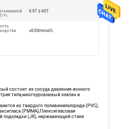
м
атываемой
0.5T ¢ 65T
Т/ч:
ость
водства
≤0.03mmol/L
рый состоит из сосуда давления ионного
атрия типа,многоуровневый клапан и
вается из твердого поливинилхлорида (PVC),
лаксигласа (PMMA),Плексигласовая
й подкладки (JR), нержавеющей стали