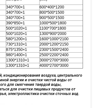
340*700
×
1
600*400*1200
340*700
×
1
800*500*1500
340*700
×
1
900*500*1500
390*850
×
1
1000*500*1800
500*1020
×
1
1100*700*1800
500*1020
×
1
1300*900*2000
580*1200
×
1
1600*1000*2100
730*1310
×
1
2000*1200*2150
875*1350
×
1
2300*1500*2400
980*1400
×
1
2500*2200*2400
1300*1310
×
1
3000*2700*3000
1300*1310
×
1
4000*2700*3000
й, кондиционирования воздуха, центрального
мной энергии и очистки чистой воды от
ого для смягчения твердой воды,
ться для очистки пищевых продуктов от
рья, электропластика очистки сточных вод.