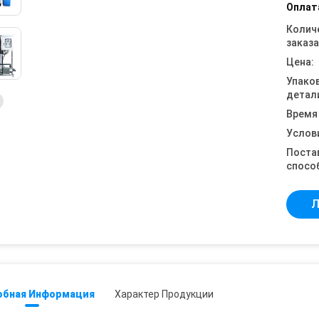
Оплат
Колич
заказа
Цена:
Упако
детал
Время
Услов
Поста
спосо
Л
обная Информация
Характер Продукции