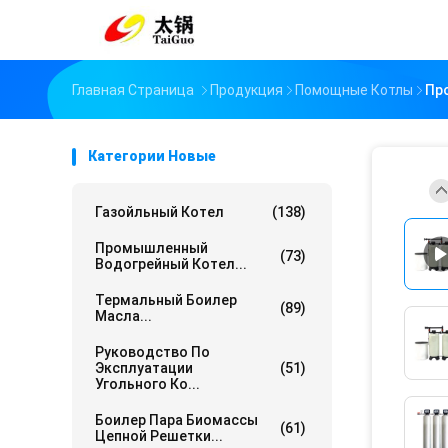
Главная Страница
Продукция
Помощные Котлы
Пр
Категории Новые
Газойльный Котел
(138)
Промышленный
(73)
Водогрейный Котел...
Термальный Боилер
(89)
Масла...
Руководство По
Эксплуатации
(51)
Угольного Ко...
Боилер Пара Биомассы
(61)
Цепной Решетки...