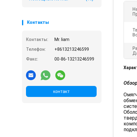
Н
П
Контакты
Т
В
Контакты:
Mr. liam
Р
Телефон:
+8613213246599
Д
Факс:
00-86-13213246599
Харак
Обзор
контакт
Омягч
обмен
систе
Оболо
тверд
компо
подкл