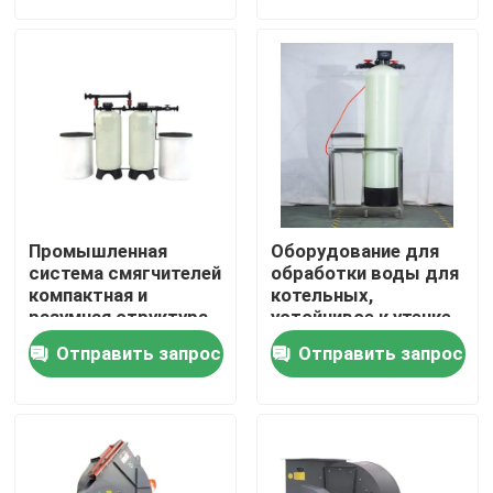
О нас
Путешествие фабрики
Проверка качества
Промышленная
Оборудование для
Свяжитесь мы
система смягчителей
обработки воды для
компактная и
котельных,
разумная структура
устойчивое к утечке
для легкого
и коррозии
Новости
Отправить запрос
Отправить запрос
обслуживания
Спросите цитату
Газойльный котел