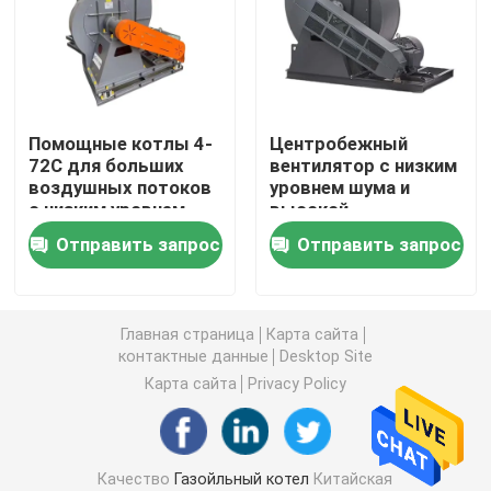
Промышленный водогрейный котел
Термальный боилер масла
Помощные котлы 4-
Центробежный
72C для больших
вентилятор с низким
воздушных потоков
уровнем шума и
Руководство по эксплуатации угольного котла
с низким уровнем
высокой
шума
энергоэффективностью
Отправить запрос
Отправить запрос
для удаления пыли и
Боилер пара биомассы цепной решетки
вентиляции
электрический боилер пара
Главная страница
Карта сайта
контактные данные
Desktop Site
Карта сайта
Privacy Policy
Конкретный автоклав
вертикальный боилер пара
Качество
Газойльный котел
Китайская