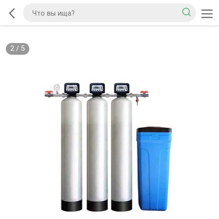
3
/
5