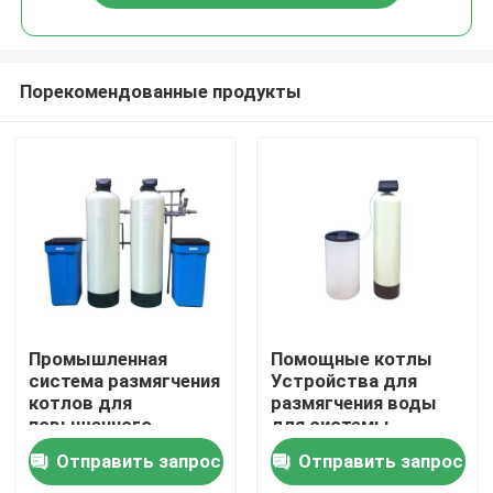
Порекомендованные продукты
Дом
Промышленная
Помощные котлы
система размягчения
Устройства для
котлов для
размягчения воды
Продукты
повышенного
для системы
контроля
очистки воды
Отправить запрос
Отправить запрос
стабильного
Видео
водоснабжения