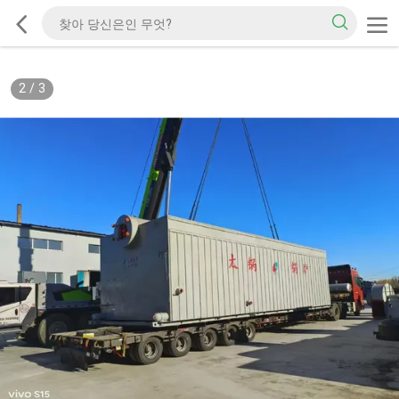
3
/
3