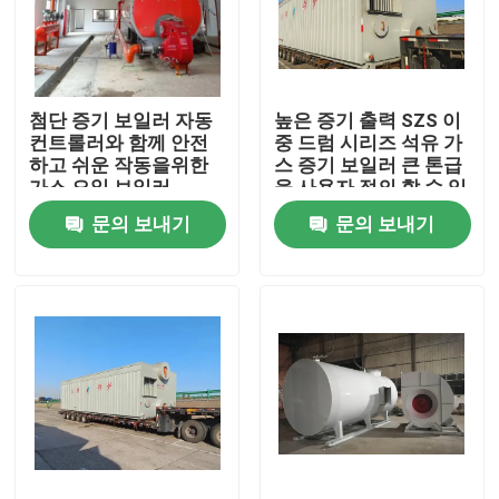
우리에 대하여
첨단 증기 보일러 자동
높은 증기 출력 SZS 이
공장 여행
컨트롤러와 함께 안전
중 드럼 시리즈 석유 가
하고 쉬운 작동을위한
스 증기 보일러 큰 톤급
가스 오일 보일러
을 사용자 정의 할 수 있
품질 관리
습니다
문의 보내기
문의 보내기
연락주세요
뉴스
인용문을 요구하세요
가스 오일 보일러