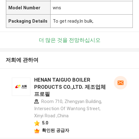
Model Number
wns
Packaging Details
To get ready,In bulk,
더 많은 것을 전망하십시오
저희에 관하여
HENAN TAIGUO BOILER
PRODUCTS CO.,LTD. 제조업체
프로필
Room 710, Zhengyan Building,
Intersection Of Wantong Street,
Xinyi Road ,China
5.0
확인된 공급자