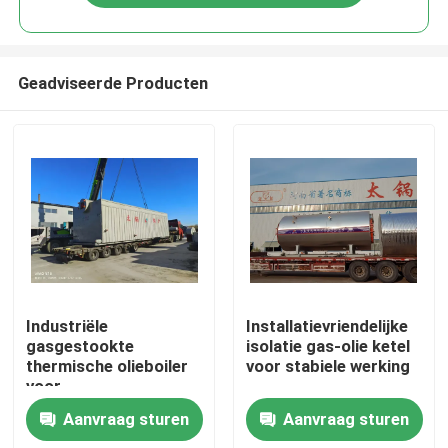
Geadviseerde Producten
Huis
Industriële
Installatievriendelijke
gasgestookte
isolatie gas-olie ketel
thermische olieboiler
voor stabiele werking
Producten
voor
hoogtemperatuurprocessen
Aanvraag sturen
Aanvraag sturen
Video's