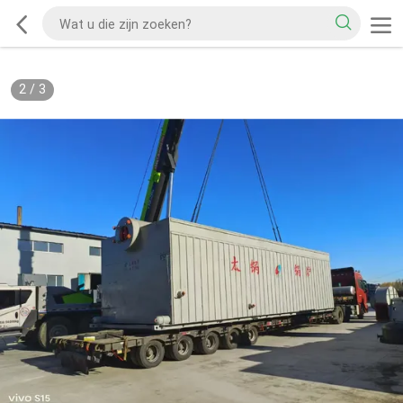
3
/
3