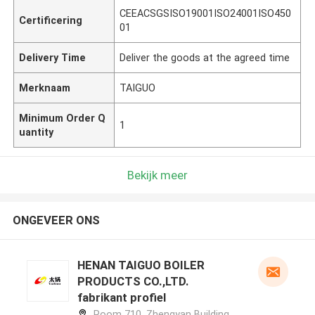
CEEACSGSISO19001ISO24001ISO450
Certificering
01
Delivery Time
Deliver the goods at the agreed time
Merknaam
TAIGUO
Minimum Order Q
1
uantity
Bekijk meer
ONGEVEER ONS
HENAN TAIGUO BOILER
PRODUCTS CO.,LTD.
fabrikant profiel
Room 710, Zhengyan Building,