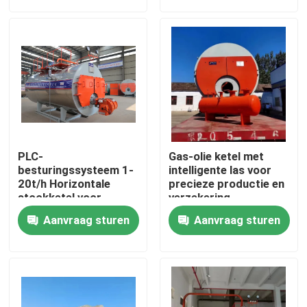
Ongeveer ons
Fabrieksreis
Kwaliteitscontrole
PLC-
Gas-olie ketel met
Contacteer ons
besturingssysteem 1-
intelligente las voor
20t/h Horizontale
precieze productie en
stookketel voor
verzekering
brandstofgas
Nieuws
Aanvraag sturen
Aanvraag sturen
Verzoek om een Citaat
Gasolie Ketel