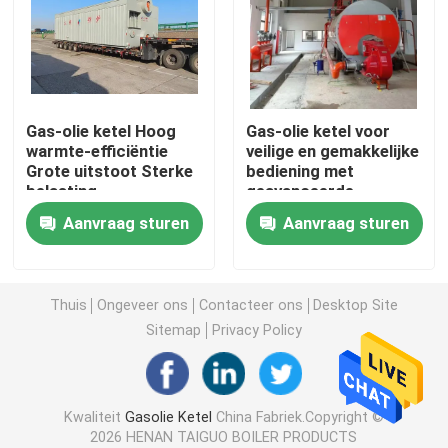
Industriële warmwaterketel
Thermische Olieboiler
Gas-olie ketel Hoog
Gas-olie ketel voor
warmte-efficiëntie
veilige en gemakkelijke
Grote uitstoot Sterke
bediening met
Gebruiksaanwijzing kolengestookte ketel
belasting
geavanceerde
aanpasbaarheid
stoomketel
Aanvraag sturen
Aanvraag sturen
automatische regelaar
De BiomassaStoomketel van de kettingsrooster
elektrische stoomketel
Thuis
Ongeveer ons
Contacteer ons
Desktop Site
Sitemap
Privacy Policy
Concrete Autoclaaf
Kwaliteit
Gasolie Ketel
China Fabriek.Copyright ©
verticale stoomketel
2026 HENAN TAIGUO BOILER PRODUCTS