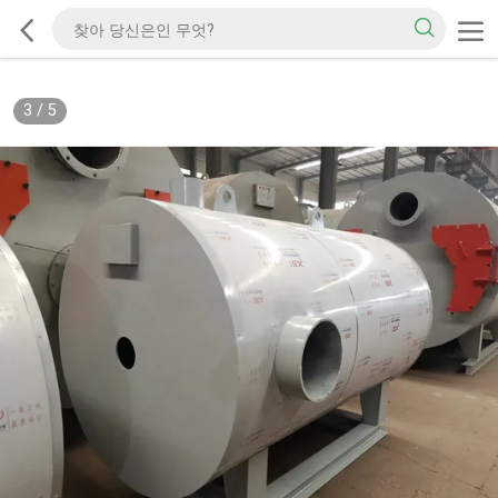
3
/
5