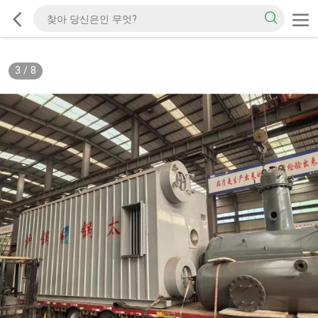
3
/
8