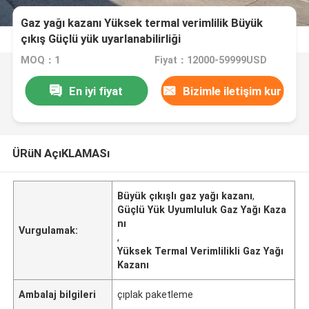
Gaz yağı kazanı Yüksek termal verimlilik Büyük
çıkış Güçlü yük uyarlanabilirliği
MOQ：1
Fiyat：12000-59999USD
En iyi fiyat
Bizimle iletişim kur
ÜRüN AçıKLAMASı
Büyük çıkışlı gaz yağı kazanı
,
Güçlü Yük Uyumluluk Gaz Yağı Kaza
nı
Vurgulamak:
,
Yüksek Termal Verimlilikli Gaz Yağı
Kazanı
Ambalaj bilgileri
çıplak paketleme