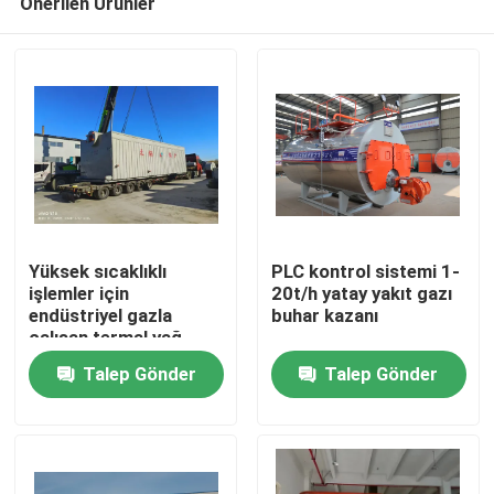
Önerilen Ürünler
Yüksek sıcaklıklı
PLC kontrol sistemi 1-
işlemler için
20t/h yatay yakıt gazı
endüstriyel gazla
buhar kazanı
çalışan termal yağ
Ev
kazanı
Talep Gönder
Talep Gönder
Ürünler
videolar