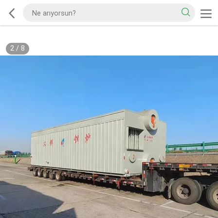
2
/
8