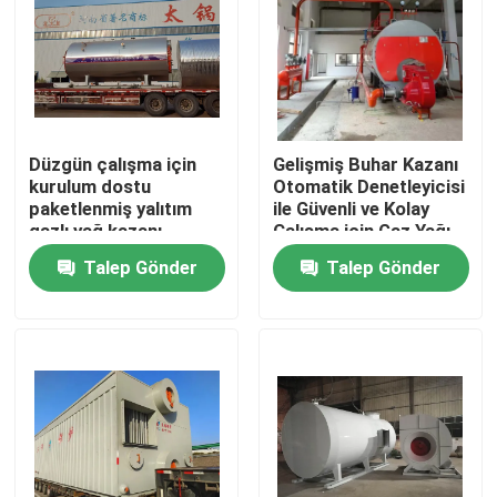
Hakkımızda
Fabrika turu
Düzgün çalışma için
Gelişmiş Buhar Kazanı
kurulum dostu
Otomatik Denetleyicisi
Kalite kontrol
paketlenmiş yalıtım
ile Güvenli ve Kolay
gazlı yağ kazanı
Çalışma için Gaz Yağı
Kazanı
Talep Gönder
Talep Gönder
Bize Ulaşın
Haberler
Bir teklif isteği
Gaz Yağ Kazanı