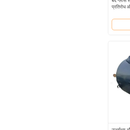
बंद ग्लास स
प्रतिरोध औ
कवर करता 
ऊर्ध्वाधर 