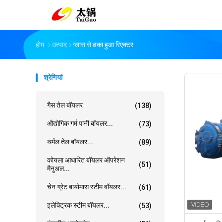
होम
उत्पाद
ग्लास से ढका हुआ रिएक्टर
श्रेणियां
गैस तेल बॉयलर
(138)
औद्योगिक गर्म पानी बॉयलर...
(73)
थर्मल तेल बॉयलर...
(89)
कोयला आधारित बॉयलर ऑपरेशन
(51)
मैनुअल...
चेन ग्रेट बायोमास स्टीम बॉयलर...
(61)
इलेक्ट्रिक स्टीम बॉयलर...
(53)