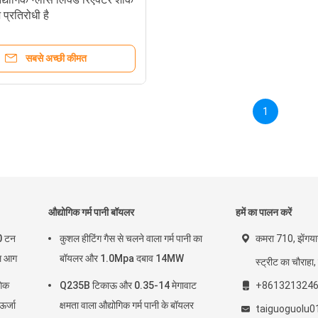
 प्रतिरोधी है
सबसे अच्छी कीमत
1
औद्योगिक गर्म पानी बॉयलर
हमें का पालन करें
0 टन
कुशल हीटिंग गैस से चलने वाला गर्म पानी का
कमरा 710, झेंगयान 
ेल आग
बॉयलर और 1.0Mpa दबाव 14MW
स्ट्रीट का चौराहा,
गिक
Q235B टिकाऊ और 0.35-14 मेगावाट
+861321324
र्जा
क्षमता वाला औद्योगिक गर्म पानी के बॉयलर
taiguoguolu0