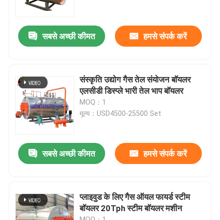
हमारे बारे में
सबसे अच्छी कीमत
हमसे संपर्क करें
कारखाना भ्रमण
संस्कृति उद्योग गैस तेल संयोजन बॉयलर
गुणवत्ता नियंत्रण
एलसीडी डिस्प्ले भारी तेल भाप बॉयलर
MOQ：1
मूल्य：USD4500-25500 Set
संपर्क करें
समाचार
सबसे अच्छी कीमत
हमसे संपर्क करें
एक उद्धरण का अनुरोध करें
प्लाइवुड के लिए गैस ऑयल फायर्ड स्टीम
बॉयलर 20Tph स्टीम बॉयलर मशीन
गैस तेल बॉयलर
MOQ：1