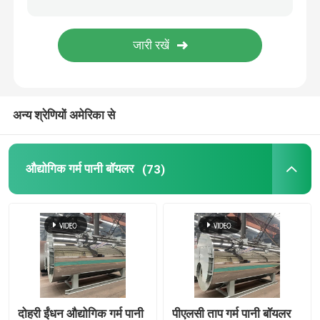
कोयले से चलने वाला जल ट्यूब बॉयलर
इलेक्ट्रिक स्टीम जेनरेटर
अन्य श्रेणियों अमेरिका से
संसेचन आटोक्लेव
औद्योगिक गर्म पानी बॉयलर
(73)
वॉटर ट्यूब स्टीम बॉयलर
गर्म हवा की भट्टी
ग्लास से ढका हुआ रिएक्टर
बॉयलर सहायक उपकरण
दोहरी ईंधन औद्योगिक गर्म पानी
पीएलसी ताप गर्म पानी बॉयलर