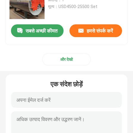
मूल्य：USD4500-25500 Set
औद्योगिक गर्म पानी बॉयलर
सबसे अच्छी कीमत
हमसे संपर्क करें
थर्मल तेल बॉयलर
कोयला आधारित बॉयलर ऑपरेशन मैनुअल
और देखो
चेन ग्रेट बायोमास स्टीम बॉयलर
एक संदेश छोड़ें
इलेक्ट्रिक स्टीम बॉयलर
कंक्रीट आटोक्लेव
ऊर्ध्वाधर भाप बायलर