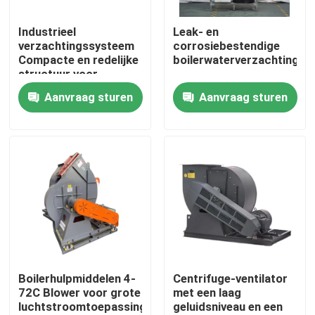
Industrieel
Leak- en
Ongeveer ons
verzachtingssysteem
corrosiebestendige
Compacte en redelijke
boilerwaterverzachtingsa
structuur voor
Fabrieksreis
eenvoudig onderhoud
Aanvraag sturen
Aanvraag sturen
Kwaliteitscontrole
Contacteer ons
Nieuws
Verzoek om een Citaat
Boilerhulpmiddelen 4-
Centrifuge-ventilator
72C Blower voor grote
met een laag
luchtstroomtoepassingen
geluidsniveau en een
Gasolie Ketel