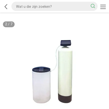
2
/
7