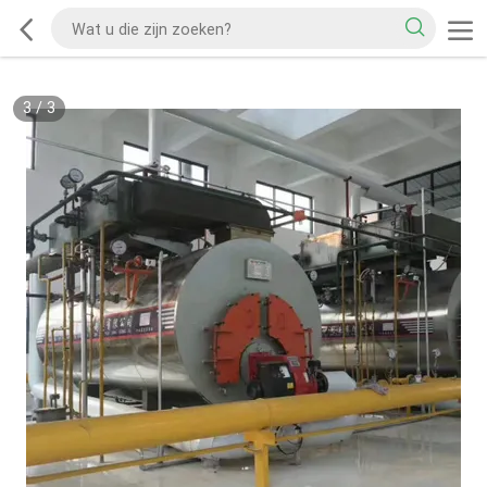
3
/
3