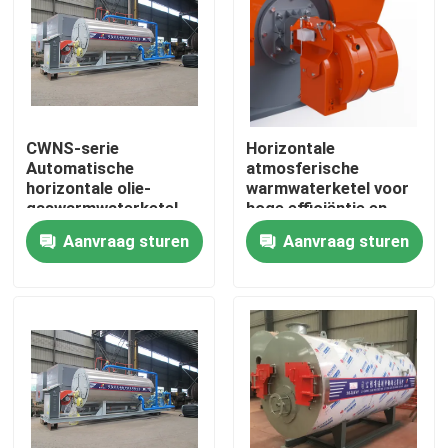
Ongeveer ons
Fabrieksreis
CWNS-serie
Horizontale
Automatische
atmosferische
Kwaliteitscontrole
horizontale olie-
warmwaterketel voor
gaswarmwaterketel
hoge efficiëntie en
stabiele verwarming
Aanvraag sturen
Aanvraag sturen
Contacteer ons
Nieuws
Verzoek om een Citaat
Gasolie Ketel