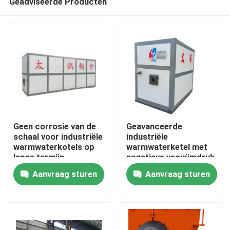
Geadviseerde Producten
Geen corrosie van de
Geavanceerde
schaal voor industriële
industriële
warmwaterkotels op
warmwaterketel met
lange termijn
negatieve vacuümdruk
Huis
Aanvraag sturen
Aanvraag sturen
Producten
Video's