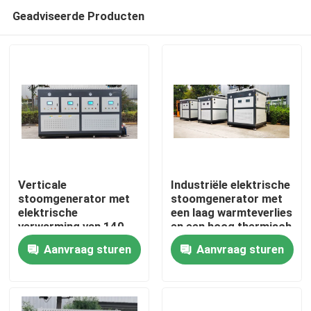
Geadviseerde Producten
Verticale
Industriële elektrische
stoomgenerator met
stoomgenerator met
elektrische
een laag warmteverlies
Huis
verwarming van 140
en een hoog thermisch
kW
rendement
Aanvraag sturen
Aanvraag sturen
Producten
Video's