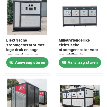
Ongeveer ons
Fabrieksreis
Elektrische
Milieuvriendelijke
Kwaliteitscontrole
stoomgenerator met
elektrische
lage druk en hoge
stoomgenerator voor
temperatuur voor
verschillende
Contacteer ons
veelzijdig gebruik
industrieën
Aanvraag sturen
Aanvraag sturen
Nieuws
Verzoek om een Citaat
Gasolie Ketel